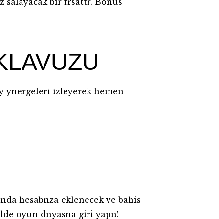
 salayacak bir frsattr. Bonus
KLAVUZU
ay ynergeleri izleyerek hemen
annda hesabnza eklenecek ve bahis
ilde oyun dnyasna giri yapn!