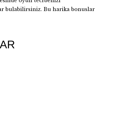
ayesinde oyun tecrbenizi
ar bulabilirsiniz. Bu harika bonuslar
LAR