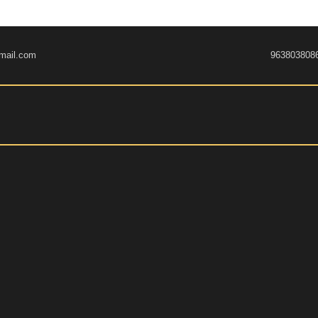
mail.com
9638038086