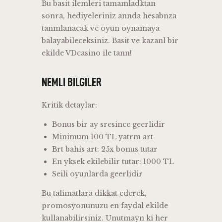
Bu basit ilemleri tamamladktan
sonra, hediyeleriniz annda hesabnza
tanmlanacak ve oyun oynamaya
balayabileceksiniz. Basit ve kazanl bir
ekilde VDcasino ile tann!
NEMLI BILGILER
Kritik detaylar:
Bonus bir ay sresince geerlidir
Minimum 100 TL yatrm art
Brt bahis art: 25x bonus tutar
En yksek ekilebilir tutar: 1000 TL
Seili oyunlarda geerlidir
Bu talimatlara dikkat ederek,
promosyonunuzu en faydal ekilde
kullanabilirsiniz. Unutmayn ki her