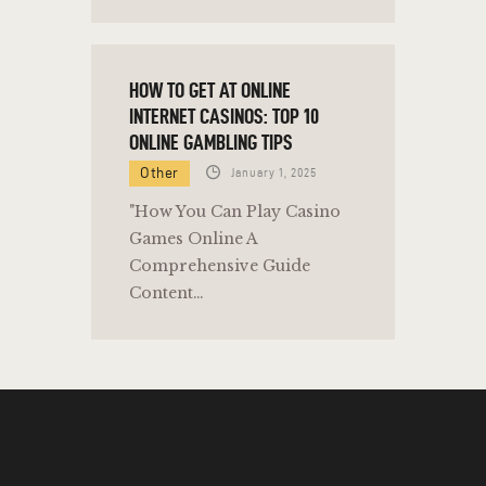
HOW TO GET AT ONLINE
INTERNET CASINOS: TOP 10
ONLINE GAMBLING TIPS
Other
January 1, 2025
"How You Can Play Casino
Games Online A
Comprehensive Guide
Content…