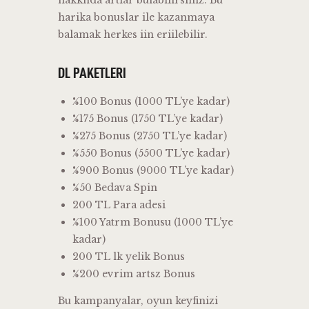
hakknda artlar bulabilirsiniz. Bu
harika bonuslar ile kazanmaya
balamak herkes iin eriilebilir.
DL PAKETLERI
%100 Bonus (1000 TL’ye kadar)
%175 Bonus (1750 TL’ye kadar)
%275 Bonus (2750 TL’ye kadar)
%550 Bonus (5500 TL’ye kadar)
%900 Bonus (9000 TL’ye kadar)
%50 Bedava Spin
200 TL Para adesi
%100 Yatrm Bonusu (1000 TL’ye
kadar)
200 TL lk yelik Bonus
%200 evrim artsz Bonus
Bu kampanyalar, oyun keyfinizi