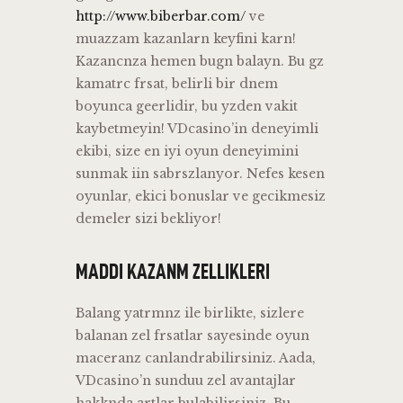
http://www.biberbar.com/
ve
muazzam kazanlarn keyfini karn!
Kazancnza hemen bugn balayn. Bu gz
kamatrc frsat, belirli bir dnem
boyunca geerlidir, bu yzden vakit
kaybetmeyin! VDcasino’in deneyimli
ekibi, size en iyi oyun deneyimini
sunmak iin sabrszlanyor. Nefes kesen
oyunlar, ekici bonuslar ve gecikmesiz
demeler sizi bekliyor!
MADDI KAZANM ZELLIKLERI
Balang yatrmnz ile birlikte, sizlere
balanan zel frsatlar sayesinde oyun
maceranz canlandrabilirsiniz. Aada,
VDcasino’n sunduu zel avantajlar