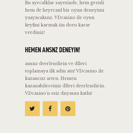
Bu ayrcalklar sayesinde, hem gvenli
hem de heyecanl bir oyun deneyimi
yaayacaksnz. VDcasino ile oyun
keyfini karmak iin doru karar
verdiniz!
HEMEN ANSNZ DENEYIN!
ansnz deerlendirin ve dlleri
toplamaya ilk adm atn! VDcasino ile
kazancnz artrn. Hemen
kazanabileceiniz dlleri deerlendirin.
VDcasino’n esiz dnyasna katln!