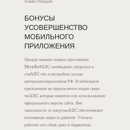
только глендаля.
БОНУСЫ
УСОВЕРШЕНСТВО
МОБИЛЬНОГО
ПРИЛОЖЕНИЯ
Прежде меньше скачать приложение
Mostbet%2C необходимо убедиться и
том%2C что а настройках указан
центральночерноземная РФ. В мобильном
приложении не предлагаются опции сверх
тех%2C которые имеются или использовании
официального версии сайта. Вне
зависимости от нагрузки%2C обеспечивают
постоянная скорость работой. Утилита
работает нет сбоев даже и бюджетных