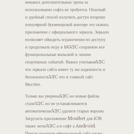
никаких дополнительных траты за
использование софта не требуется. Опасный
и удобный способ получить доступ второму
популярной букмекерской конторе это скачать
приложение с официального зеркала. Зеркало
позволяет обходить ограничения по доступу
и продолжать игру в БК%2C сохраняли все
функциональные мальской и линию
спортивных событий. Важно учитывая%2C
что зеркало сайта имеет ту же надежность и
безопасность%2C что и главной сайт
Мостбет.
Только вы уверены%2C но новые файлы
стали%2C но не устанавливаются
автоматически%2C удалите старых версию.
Загрузить приложение Mostbet для iOS
также легко%2C а и софт а Android.
Просто посетите официальный сайт также