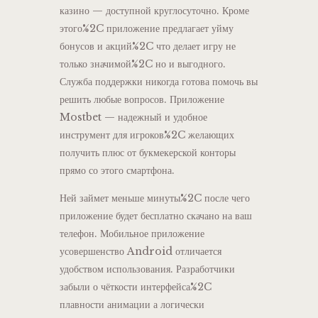
казино — доступной круглосуточно. Кроме
этого%2C приложение предлагает уйму
бонусов и акций%2C что делает игру не
только значимой%2C но и выгодного.
Служба поддержки никогда готова помочь вы
решить любые вопросов. Приложение
Mostbet — надежный и удобное
инструмент для игроков%2C желающих
получить плюс от букмекерской конторы
прямо со этого смартфона.
Ней займет меньше минуты%2C после чего
приложение будет бесплатно скачано на ваш
телефон. Мобильное приложение
усовершенство Android отличается
удобством использования. Разработчики
забыли о чёткости интерфейса%2C
плавности анимации а логически