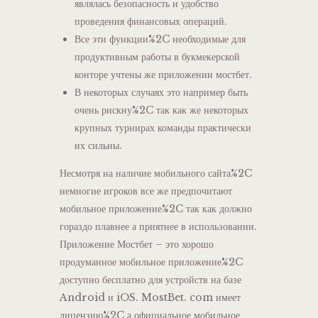
являлась безопасность и удобство
проведения финансовых операций.
Все эти функции%2C необходимые для
продуктивным работы в букмекерской
конторе учтены же приложении мостбет.
В некоторых случаях это например быть
очень рискну%2C так как же некоторых
крупных турнирах команды практически
их сильны.
Несмотря на наличие мобильного сайта%2C
немногие игроков все же предпочитают
мобильное приложение%2C так как должно
гораздо плавнее а приятнее в использовании.
Приложение Мостбет – это хорошо
продуманное мобильное приложение%2C
доступно бесплатно для устройств на базе
Android и iOS. MostBet. com имеет
лицензию%2C а официальное мобильное