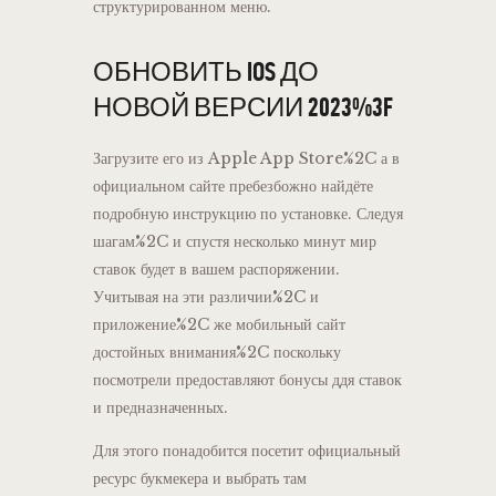
структурированном меню.
ОБНОВИТЬ IOS ДО
НОВОЙ ВЕРСИИ 2023%3F
Загрузите его из Apple App Store%2C а в
официальном сайте пребезбожно найдёте
подробную инструкцию по установке. Следуя
шагам%2C и спустя несколько минут мир
ставок будет в вашем распоряжении.
Учитывая на эти различии%2C и
приложение%2C же мобильный сайт
достойных внимания%2C поскольку
посмотрели предоставляют бонусы ддя ставок
и предназначенных.
Для этого понадобится посетит официальный
ресурс букмекера и выбрать там