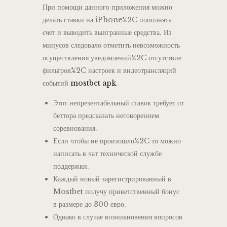
При помощи данного приложения можно
делать ставки на iPhone%2C пополнять
счет и выводить выигранные средства. Из
минусов следовало отметить невозможность
осуществления уведомлений%2C отсутствие
фильтров%2C настроек и видеотрансляций
событий
mostbet apk
.
Этот непрезентабельный ставок требует от
беттора предсказать неговорением
соревнования.
Если чтобы не произошло%2C то можно
написать в чат технической службе
поддержки.
Каждый новый зарегистрированный в
Mostbet получу приветственный бонус
в размере до 300 евро.
Однако в случае возникновения вопросов