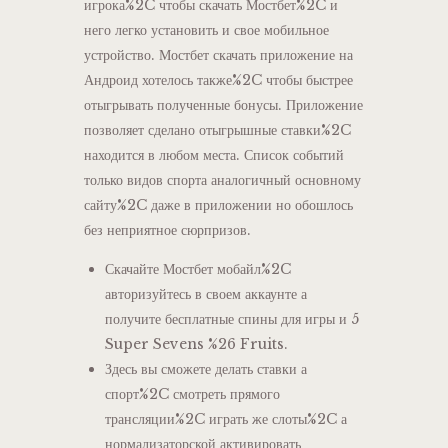
игрока%2C чтобы скачать Мостбет%2C и
него легко установить и свое мобильное
устройство. Мостбет скачать приложение на
Андроид хотелось также%2C чтобы быстрее
отыгрывать полученные бонусы. Приложение
позволяет сделано отыгрышные ставки%2C
находится в любом места. Список событий
только видов спорта аналогичный основному
сайту%2C даже в приложении но обошлось
без неприятное сюрпризов.
Скачайте Мостбет мобайл%2C
авторизуйтесь в своем аккаунте а
получите бесплатные спины для игры и 5
Super Sevens %26 Fruits.
Здесь вы сможете делать ставки а
спорт%2C смотреть прямого
трансляции%2C играть же слоты%2C а
нормализаторской активировать