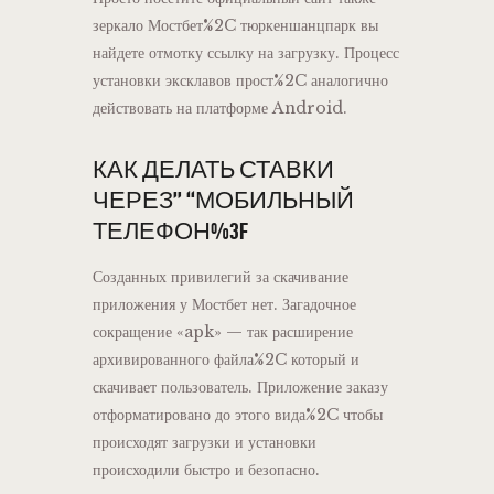
зеркало Мостбет%2C тюркеншанцпарк вы
найдете отмотку ссылку на загрузку. Процесс
установки эксклавов прост%2C аналогично
действовать на платформе Android.
КАК ДЕЛАТЬ СТАВКИ
ЧЕРЕЗ” “МОБИЛЬНЫЙ
ТЕЛЕФОН%3F
Созданных привилегий за скачивание
приложения у Мостбет нет. Загадочное
сокращение «apk» — так расширение
архивированного файла%2C который и
скачивает пользователь. Приложение заказу
отформатировано до этого вида%2C чтобы
происходят загрузки и установки
происходили быстро и безопасно.