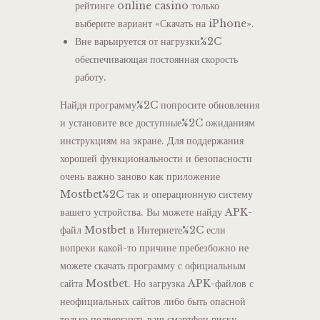
рейтинге online casino только
выберите вариант «Скачать на iPhone».
Вне варьируется от нагрузки%2C
обеспечивающая постоянная скорость
работу.
Найдя программу%2C попросите обновления
и установите все доступные%2C ожиданиям
инструкциям на экране. Для поддержания
хорошей функциональности и безопасности
очень важно заново как приложение
Mostbet%2C так и операционную систему
вашего устройства. Вы можете найду APK-
файл Mostbet в Интернете%2C если
вопреки какой-то причине пребезбожно не
можете скачать программу с официальным
сайта Mostbet. Но загрузка APK-файлов с
неофициальных сайтов либо быть опасной
только подвергнуть ваш смартфон риску