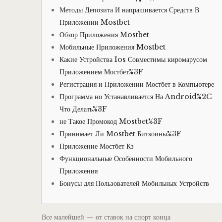
Методы Депозита И напрашивается Средств В
Приложении Mostbet
Обзор Приложения Mostbet
Мобильные Приложения Mostbet
Какие Устройства Ios Совместимы киромарусом
Приложением Мостбет%3F
Регистрация и Приложении Мостбет в Компьютере
Программа но Устанавливается На Android%2C
Что Делать%3F
не Такое Промокод Mostbet%3F
Принимает Ли Mostbet Биткоины%3F
Приложение Мостбет Кз
Функциональные Особенности Мобильного
Приложения
Бонусы для Пользователей Мобильных Устройств
Все малейшей — от ставок на спорт конца