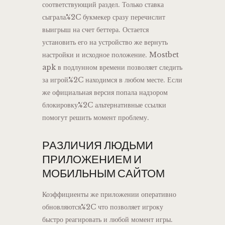
соответствующий раздел. Только ставка
сыграла%2C букмекер сразу перечислит
выигрыш на счет беттера. Остается
установить его на устройство же вернуть
настройки и исходное положение. Mostbet
apk в подлунном времени позволяет следить
за игрой%2C находимся в любом месте. Если
же официальная версия попала надзором
блокировку%2C альтернативные ссылки
помогут решить момент проблему.
РАЗЛИЧИЯ ЛЮДЬМИ
ПРИЛОЖЕНИЕМ И
МОБИЛЬНЫМ САЙТОМ
Коэффициенты же приложении оперативно
обновляются%2C что позволяет игроку
быстро реагировать и любой момент игры.