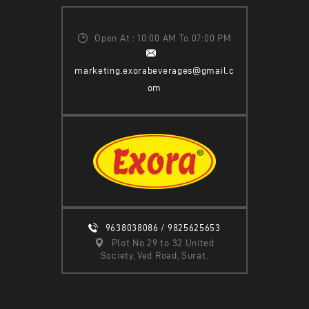
Open At : 10:00 AM To 07:00 PM
marketing.exorabeverages@gmail.c
om
9638038086 / 9825625653
Plot No 29 to 32 United
Society, Ved Road, Surat.