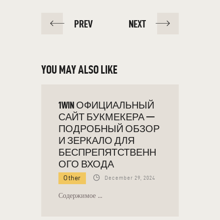
PREV
NEXT
YOU MAY ALSO LIKE
1WIN ОФИЦИАЛЬНЫЙ
САЙТ БУКМЕКЕРА —
ПОДРОБНЫЙ ОБЗОР
И ЗЕРКАЛО ДЛЯ
БЕСПРЕПЯТСТВЕНН
ОГО ВХОДА
Other
December 29, 2024
Содержимое …