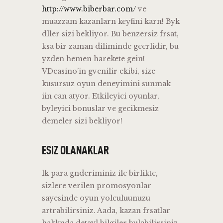
http://www.biberbar.com/
ve
muazzam kazanlarn keyfini karn! Byk
dller sizi bekliyor. Bu benzersiz frsat,
ksa bir zaman diliminde geerlidir, bu
yzden hemen harekete gein!
VDcasino’in gvenilir ekibi, size
kusursuz oyun deneyimini sunmak
iin can atyor. Etkileyici oyunlar,
byleyici bonuslar ve gecikmesiz
demeler sizi bekliyor!
ESIZ OLANAKLAR
lk para gnderiminiz ile birlikte,
sizlere verilen promosyonlar
sayesinde oyun yolculuunuzu
artrabilirsiniz. Aada, kazan frsatlar