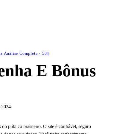
is️ Análise Completa - 584
senha E Bônus
 2024
 do público brasileiro. O site é confiável, seguro