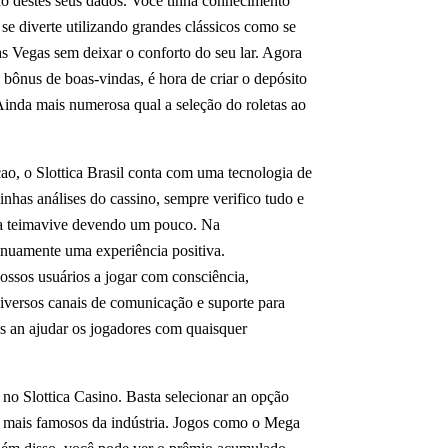
ão destes seus dados. Você tinha conhecimento
 se diverte utilizando grandes clássicos como se
s Vegas sem deixar o conforto do seu lar. Agora
l bônus de boas-vindas, é hora de criar o depósito
 Ainda mais numerosa qual a seleção do roletas ao
ao, o Slottica Brasil conta com uma tecnologia de
nhas análises do cassino, sempre verifico tudo e
ica teimavive devendo um pouco. Na
nuamente uma experiência positiva.
ssos usuários a jogar com consciência,
 diversos canais de comunicação e suporte para
os an ajudar os jogadores com quaisquer
no Slottica Casino. Basta selecionar an opção
dos mais famosos da indústria. Jogos como o Mega