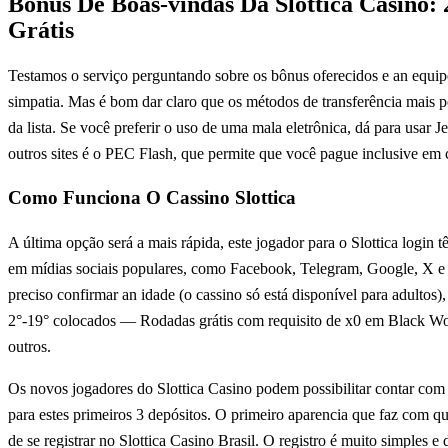
Bônus De Boas-vindas Da Slottica Casino
Grátis
Testamos o serviço perguntando sobre os bônus oferecidos e an equip
simpatia. Mas é bom dar claro que os métodos de transferência mais 
da lista. Se você preferir o uso de uma mala eletrônica, dá para usar
outros sites é o PEC Flash, que permite que você pague inclusive em c
Como Funciona O Cassino Slottica
A última opção será a mais rápida, este jogador para o Slottica login t
em mídias sociais populares, como Facebook, Telegram, Google, X e as
preciso confirmar an idade (o cassino só está disponível para adultos)
2°-19° colocados — Rodadas grátis com requisito de х0 em Black Wo
outros.
Os novos jogadores do Slottica Casino podem possibilitar contar co
para estes primeiros 3 depósitos. O primeiro aparencia que faz com qu
de se registrar no Slottica Casino Brasil. O registro é muito simples 