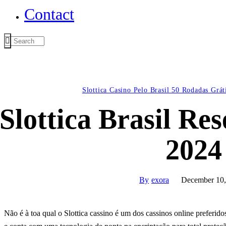
Contact
Slottica Casino Pelo Brasil ️50 Rodadas Grát
Slottica Brasil Re
2024
By
exora
December 10,
Não é à toa qual o Slottica cassino é um dos cassinos online preferidos