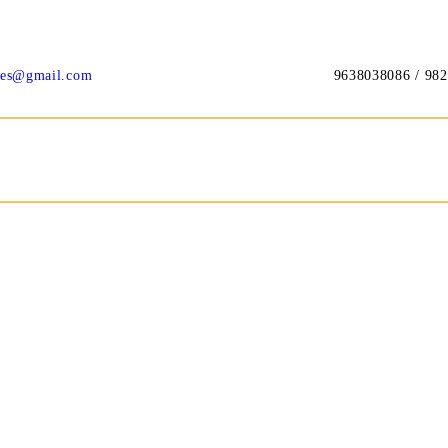
ges@gmail.com
9638038086 / 98