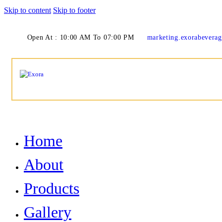
Skip to content
Skip to footer
Open At : 10:00 AM To 07:00 PM
marketing.exorabevera
Home
About
Products
Gallery