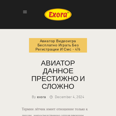
HOME
Авиатор Видеоигра
ABOUT
Бесплатно Играть Без
Регистрации И Смс - 476
PRODUCTS
GALLERY
АВИАТОР
CONTACT
ДАННОЕ
ПРЕСТИЖНО И
СЛОЖНО
By
exora
December 4, 2024
Термин лётчик имеет отношение только к
лицам, непосредственно управляющим