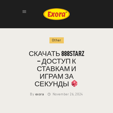
HOME
Other
ABOUT
PRODUCTS
СКАЧАТЬ 888STARZ
GALLERY
– ДОСТУП К
CONTACT
СТАВКАМ И
ИГРАМ ЗА
СЕКУНДЫ
By
exora
November 26, 2024