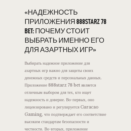
«НАДЕЖНОСТЬ
ПРИЛОЖЕНИЯ 888STARZ 78
BET: ПОЧЕМУ СТОИТ
ВЫБРАТЬ ИМЕННО ЕГО
ДЛЯ АЗАРТНЫХ ИГР»
Выбирать надежное приложение для
азартных игр важно для защиты своих
денежных средств и персональных данных.
Приложение 888starz 78 bet является
отличным выбором для тех, кто ищет
надежность и доверие. Во-первых, оно
лицензировано и регулируется Curacao
Gaming, что подтверждает его соответствие
высоким стандартам безопасности и
честности. Во-вторых, приложение