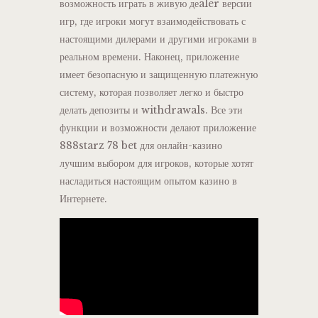
возможность играть в живую деaler версии
игр, где игроки могут взаимодействовать с
настоящими дилерами и другими игроками в
реальном времени. Наконец, приложение
имеет безопасную и защищенную платежную
систему, которая позволяет легко и быстро
делать депозиты и withdrawals. Все эти
функции и возможности делают приложение
888starz 78 bet для онлайн-казино
лучшим выбором для игроков, которые хотят
насладиться настоящим опытом казино в
Интернете.