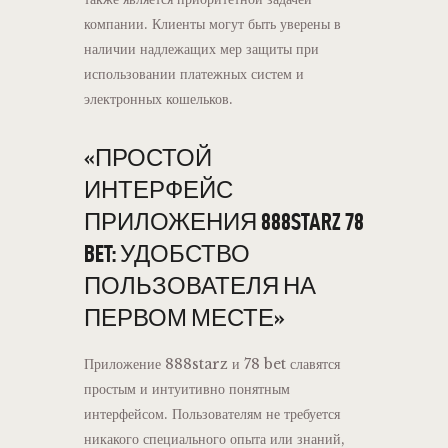
компании. Клиенты могут быть уверены в
наличии надлежащих мер защиты при
использовании платежных систем и
электронных кошельков.
«ПРОСТОЙ
ИНТЕРФЕЙС
ПРИЛОЖЕНИЯ 888STARZ 78
BET: УДОБСТВО
ПОЛЬЗОВАТЕЛЯ НА
ПЕРВОМ МЕСТЕ»
Приложение 888starz и 78 bet славятся
простым и интуитивно понятным
интерфейсом. Пользователям не требуется
никакого специального опыта или знаний,