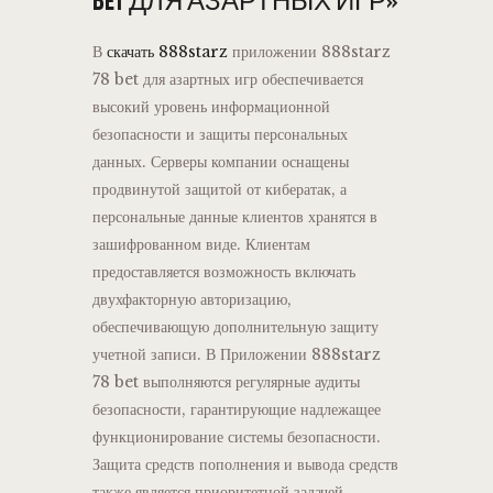
BET ДЛЯ АЗАРТНЫХ ИГР»
В
скачать 888starz
приложении 888starz
78 bet для азартных игр обеспечивается
высокий уровень информационной
безопасности и защиты персональных
данных. Серверы компании оснащены
продвинутой защитой от кибератак, а
персональные данные клиентов хранятся в
зашифрованном виде. Клиентам
предоставляется возможность включать
двухфакторную авторизацию,
обеспечивающую дополнительную защиту
учетной записи. В Приложении 888starz
78 bet выполняются регулярные аудиты
безопасности, гарантирующие надлежащее
функционирование системы безопасности.
Защита средств пополнения и вывода средств
также является приоритетной задачей