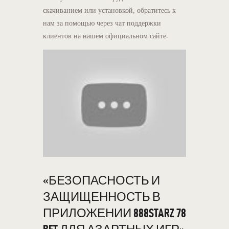
скачиванием или установкой, обратитесь к
нам за помощью через чат поддержки
клиентов на нашем официальном сайте.
«БЕЗОПАСНОСТЬ И
ЗАЩИЩЕННОСТЬ В
ПРИЛОЖЕНИИ 888STARZ 78