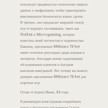
использует продвинутую технологию защиты
данных и шифрования, чтобы гарантировать
максимальную безопасность ваших сделок.
В-третьих, оно предлагает широкий спектр
игр от ведущих поставщиков, таких как
NetEnt и Microgaming, которые
известны своей честностью и надежностью.
Наконец, приложение 888starz 78 bet
имеет отличное репутацию среди игроков и
экспертов, благодаря своему надлежащему
обслуживанию клиентов и быстрым
выплатам выигрышей. Вот почему вы можете
доверять приложению 888starz 78 bet для
азартных игр.
Отзыв от игрока Ивана, 34 года:
Я рекомендую всем игрокам попробовать
новое и безопасное приложение Скачать