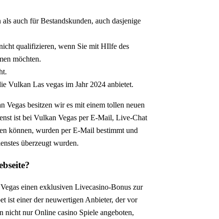
als auch für Bestandskunden, auch dasjenige
cht qualifizieren, wenn Sie mit HIlfe des
hmen möchten.
ht.
ie Vulkan Las vegas im Jahr 2024 anbietet.
n Vegas besitzen wir es mit einem tollen neuen
ienst ist bei Vulkan Vegas per E-Mail, Live-Chat
den können, wurden per E-Mail bestimmt und
ienstes überzeugt wurden.
bseite?
Vegas einen exklusiven Livecasino-Bonus zur
t ist einer der neuwertigen Anbieter, der vor
 nicht nur Online casino Spiele angeboten,