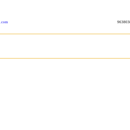
l.com
963803