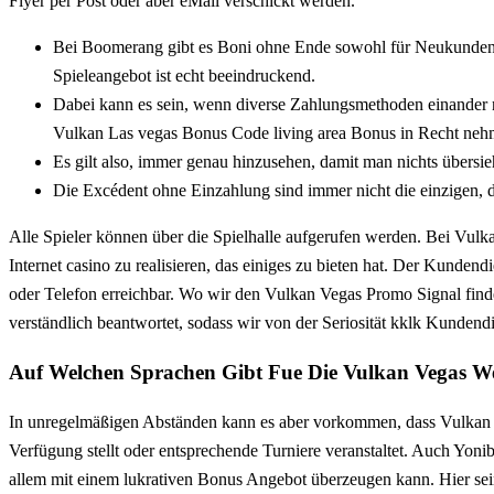
Flyer per Post oder aber eMail verschickt werden.
Bei Boomerang gibt es Boni ohne Ende sowohl für Neukunden 
Spieleangebot ist echt beeindruckend.
Dabei kann es sein, wenn diverse Zahlungsmethoden einander ni
Vulkan Las vegas Bonus Code living area Bonus in Recht ne
Es gilt also, immer genau hinzusehen, damit man nichts übersie
Die Excédent ohne Einzahlung sind immer nicht die einzigen, d
Alle Spieler können über die Spielhalle aufgerufen werden. Bei Vulka
Internet casino zu realisieren, das einiges zu bieten hat. Der Kundend
oder Telefon erreichbar. Wo wir den Vulkan Vegas Promo Signal fin
verständlich beantwortet, sodass wir von der Seriosität kklk Kundend
Auf Welchen Sprachen Gibt Fue Die Vulkan Vegas We
In unregelmäßigen Abständen kann es aber vorkommen, dass Vulkan 
Verfügung stellt oder entsprechende Turniere veranstaltet. Auch Yonibe
allem mit einem lukrativen Bonus Angebot überzeugen kann. Hier sein