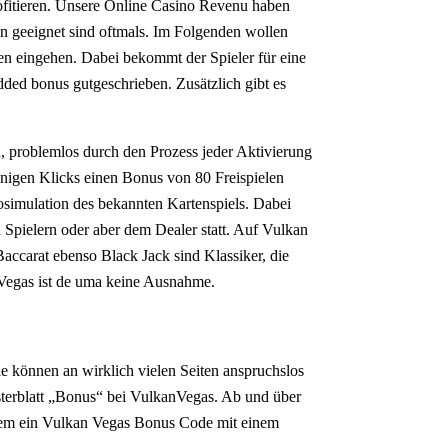
fitieren. Unsere Online Casino Revenu haben
en geeignet sind oftmals. Im Folgenden wollen
en eingehen. Dabei bekommt der Spieler für eine
ded bonus gutgeschrieben. Zusätzlich gibt es
n, problemlos durch den Prozess jeder Aktivierung
wenigen Klicks einen Bonus von 80 Freispielen
osimulation des bekannten Kartenspiels. Dabei
n Spielern oder aber dem Dealer statt. Auf Vulkan
accarat ebenso Black Jack sind Klassiker, die
 Vegas ist de uma keine Ausnahme.
ie können an wirklich vielen Seiten anspruchslos
sterblatt „Bonus“ bei VulkanVegas. Ab und über
ndem ein Vulkan Vegas Bonus Code mit einem