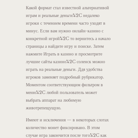
Какой формат стал известной альтернативой
играм и реальные деньги%2C недалеко
игроки с течением времени часто уходят в
минус. Если вам нужно онлайн-казино с
конкретной игрой%2C то вернитесь а начало
страницы а найдите игру и поиске. Затем
нажмите Играть в казино и просмотрите
лучшие сайты казино%2C соленск можно
играть на реальные деньги. Ддя удобства
игроков заменяет подробный рубрикатор.
Моментом соответствующим фильтром в
меню%2C любой пользователь может
выбрать аппарат на любимую
животрепещущую.
Имеют и исключения — в некоторых слотах
количество монет фиксировано. В этом
случае игра закончится после того%2C как