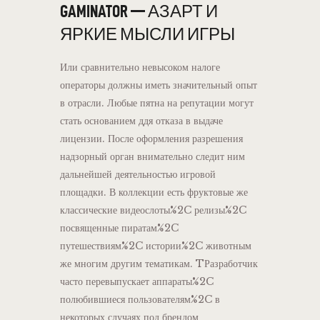
GAMINATOR — АЗАРТ И
ЯРКИЕ МЫСЛИ ИГРЫ
Или сравнительно невысоком налоге
операторы должны иметь значительный опыт
в отрасли. Любые пятна на репутации могут
стать основанием ддя отказа в выдаче
лицензии. После оформления разрешения
надзорный орган внимательно следит ним
дальнейшей деятельностью игровой
площадки. В коллекции есть фруктовые же
классические видеослоты%2C релизы%2C
посвященные пиратам%2C
путешествиям%2C истории%2C животным
же многим другим тематикам. TРазработчик
часто перевыпускает аппараты%2C
полюбившиеся пользователям%2C в
некоторых случаях под брендом