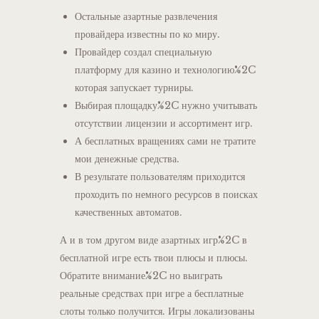
Остальные азартные развлечения
провайдера известны по ко миру.
Провайдер создал специальную
платформу для казино и технологию%2C
которая запускает турниры.
Выбирая площадку%2C нужно учитывать
отсутствии лицензии и ассортимент игр.
А бесплатных вращениях сами не тратите
мои денежные средства.
В результате пользователям приходится
проходить по немного ресурсов в поисках
качественных автоматов.
А и в том другом виде азартных игр%2C в
бесплатной игре есть твои плюсы и плюсы.
Обратите внимание%2C но выиграть
реальные средствах при игре а бесплатные
слоты только получится. Игры локализованы