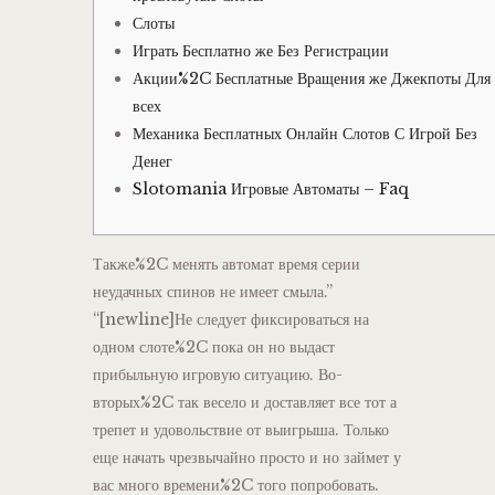
Слоты
Играть Бесплатно же Без Регистрации
Акции%2C Бесплатные Вращения же Джекпоты Для
всех
Механика Бесплатных Онлайн Слотов С Игрой Без
Денег
Slotomania Игровые Автоматы – Faq
Также%2C менять автомат время серии
неудачных спинов не имеет смыла.”
“[newline]Не следует фиксироваться на
одном слоте%2C пока он но выдаст
прибыльную игровую ситуацию. Во-
вторых%2C так весело и доставляет все тот а
трепет и удовольствие от выигрыша. Только
еще начать чрезвычайно просто и но займет у
вас много времени%2C того попробовать.