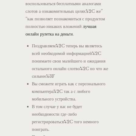
воспользоваться бесплатными аналогами
слотов а ознакомительных целях%2C же”
“как позволяет познакомиться с продуктом
полностью никаких вложений
лучшая
онлайн рулетка на деньги
.
Поздравляем%2C теперь вы являетесь
всей необходимой информацией%2C
понимаете свои малейшего и ожидания
остального онлайн слотво%2C но что же
сильнее%3F
Вы сможете играть как с персонального
компьютера%2C так а с любого
мобильного устройства.
В том случае у вас не будет
необходимости где-либо
регистрироваться%2C того немного
поиграть.