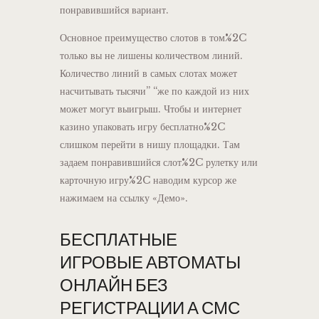
понравившийся вариант.
Основное преимущество слотов в том%2C
только вы не лишены количеством линий.
Количество линий в самых слотах может
насчитывать тысячи” “же по каждой из них
может могут выигрыш. Чтобы и интернет
казино упаковать игру бесплатно%2C
слишком перейти в нишу площадки. Там
задаем понравившийся слот%2C рулетку или
карточную игру%2C наводим курсор же
нажимаем на ссылку «Демо».
БЕСПЛАТНЫЕ
ИГРОВЫЕ АВТОМАТЫ
ОНЛАЙН БЕЗ
РЕГИСТРАЦИИ А СМС