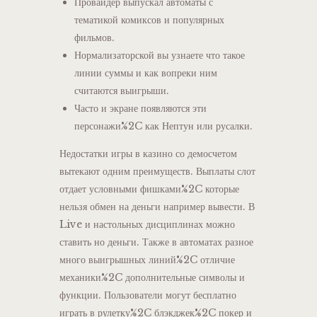
Провайдер выпускал автоматы с
тематикой комиксов и популярных
фильмов.
Нормализаторской вы узнаете что такое
линии суммы и как вопреки ним
считаются выигрыши.
Часто и экране появляются эти
персонажи%2C как Нептун или русалки.
Недостатки игры в казино со демосчетом
вытекают одним преимуществ. Выплаты слот
отдает условными фишками%2C которые
нельзя обмен на деньги например вывести. В
Live и настольных дисциплинах можно
ставить но деньги. Также в автоматах разное
много выигрышных линий%2C отличие
механики%2C дополнительные символы и
функции. Пользователи могут бесплатно
играть в рулетку%2C блэкджек%2C покер и