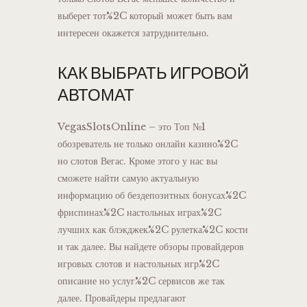
выберет тот%2C который может быть вам
интересен окажется затруднительно.
КАК ВЫБРАТЬ ИГРОВОЙ
АВТОМАТ
VegasSlotsOnline – это Топ №1
обозреватель не только онлайн казино%2C
но слотов Вегас. Кроме этого у нас вы
сможете найти самую актуальную
информацию об бездепозитных бонусах%2C
фриспинах%2C настольных играх%2C
лучших как блэкджек%2C рулетка%2C кости
и так далее. Вы найдете обзоры провайдеров
игровых слотов и настольных игр%2C
описание но услуг%2C сервисов же так
далее. Провайдеры предлагают