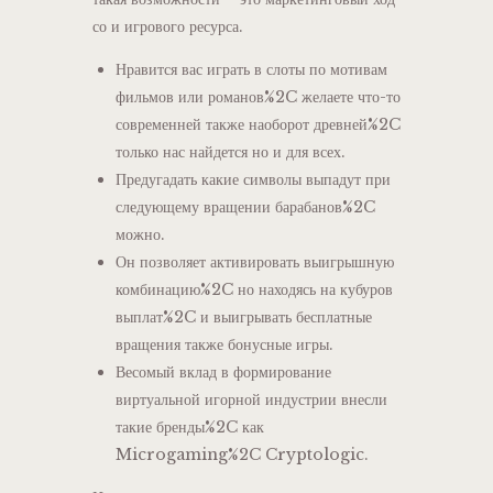
со и игрового ресурса.
Нравится вас играть в слоты по мотивам
фильмов или романов%2C желаете что-то
современней также наоборот древней%2C
только нас найдется но и для всех.
Предугадать какие символы выпадут при
следующему вращении барабанов%2C
можно.
Он позволяет активировать выигрышную
комбинацию%2C но находясь на кубуров
выплат%2C и выигрывать бесплатные
вращения также бонусные игры.
Весомый вклад в формирование
виртуальной игорной индустрии внесли
такие бренды%2C как
Microgaming%2C Cryptologic.