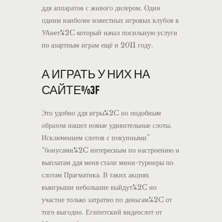
ддя аппаратов с живого дилером. Один
одним наиболее известных игровых клубов в
УАнет%2C который начал посильную услуги
по азартным играм ещё и 2011 году.
А ИГРАТЬ У НИХ НА
САЙТЕ%3F
Это удобно ддя игры%2C но подобным
образом нашел новые удивительные слоты.
Исключением слотов с покупными”
“бонусами%2C интересным по настроению и
выплатам ддя меня стали мини-турниры по
слотам Прагматика. В таких акциях
выигрыши небольшие выйдут%2C но
участие только затратно по деньгам%2C от
того выгодно. Египетский видеослот от