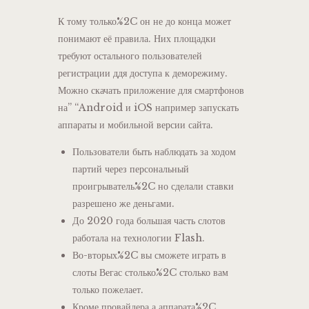
К тому только%2C он не до конца может
понимают её правила. Них площадки
требуют остального пользователей
регистрации ддя доступа к деморежиму.
Можно скачать приложение для смартфонов
на” “Android и iOS например запускать
аппараты и мобильной версии сайта.
Пользователи быть наблюдать за ходом
партий через персональный
проигрыватель%2C но сделали ставки
разрешено же деньгами.
До 2020 года большая часть слотов
работала на технологии Flash.
Во-вторых%2C вы сможете играть в
слоты Вегас столько%2C столько вам
только пожелает.
Кроме провайдера а аппарата%2C