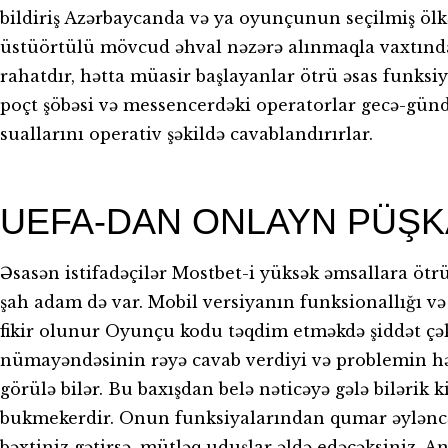
bildiriş Azərbaycanda və ya oyunçunun seçilmiş ölkə
üstüörtülü mövcud əhval nəzərə alınmaqla vaxtında
rahatdır, hətta müasir başlayanlar ötrü əsas funksi
poçt şöbəsi və messencerdəki operatorlar gecə-günd
suallarını operativ şəkildə cavablandırırlar.
UEFA-DAN ONLAYN PÜŞ
Əsasən istifadəçilər Mostbet-i yüksək əmsallara ötrü
şah adam də var. Mobil versiyanın funksionallığı və ra
fikir olunur Oyunçu kodu təqdim etməkdə şiddət çək
nümayəndəsinin rəyə cavab verdiyi və problemin h
görülə bilər. Bu baxışdan belə nəticəyə gələ bilərik 
bukmekerdir. Onun funksiyalarından qumar əyləncələ
bəxtiniz gətirsə, mütləq uduşlar əldə edəcəksiniz. A