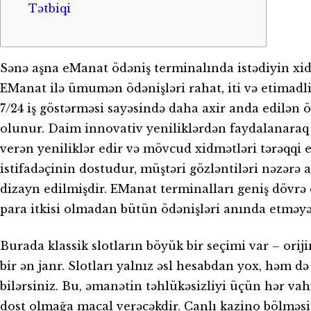
Tətbiqi
Sənə aşna eManat ödəniş terminalında istədiyin xidm
EManat ilə ümumən ödənişləri rahat, iti və etimadl
7/24 iş göstərməsi sayəsində daha axir anda edilən 
olunur. Daim innovativ yeniliklərdən faydalanaraq 
verən yeniliklər edir və mövcud xidmətləri tərəqqi 
istifadəçinin dostudur, müştəri gözləntiləri nəzərə 
dizayn edilmişdir. EManat terminalları geniş dövrə
para itkisi olmadan bütün ödənişləri anında etməyə
Burada klassik slotların böyük bir seçimi var – oriji
bir ən janr. Slotları yalnız əsl hesabdan yox, həm
bilərsiniz. Bu, əmanətin təhlükəsizliyi üçün hər vah
dost olmağa macal verəcəkdir. Canlı kazino bölməsi