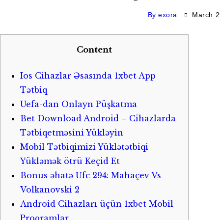
By
exora
March 2
Content
Ios Cihazlar Əsasında 1xbet App
Tətbiq
Uefa-dan Onlayn Püşkatma
Bet Download Android – Cihazlarda
Tətbiqetməsini Yükləyin
Mobil Tətbiqimizi Yüklətətbiqi
Yükləmək ötrü Keçid Et
Bonus əhatə Ufc 294: Mahaçev Vs
Volkanovski 2
Android Cihazları üçün 1xbet Mobil
Proqramlar