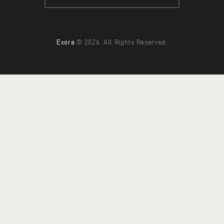
Exora
© 2026. All Rights Reserved.