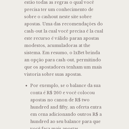
estão todas as regras o qual você
precisa ter um conhecimento de
sobre o cashout neste site sobre
apostas. Uma das recomendações do
cash-out la cual você precisa é la cual
este recurso é válido paran apostas
modestos, acumuladoras at the
sistema. Em resumo, o 1xBet brinda
an opção para cash-out, permitindo
que os apostadores tenham um mais
vistoria sobre suas apostas.
Por exemplo, se o balance da sua
conta é R$ 260 e você colocou
apostas no canon de R$ two
hundred and fifty, an oferta entra
em cena adicionando outros R$ a
hundred ao seu balance para que
você faça mais apostas.