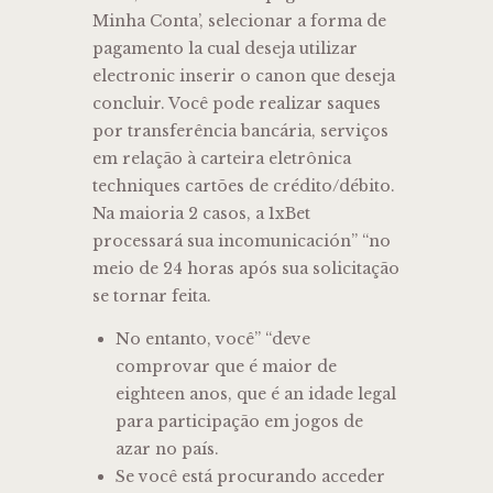
Minha Conta’, selecionar a forma de
pagamento la cual deseja utilizar
electronic inserir o canon que deseja
concluir. Você pode realizar saques
por transferência bancária, serviços
em relação à carteira eletrônica
techniques cartões de crédito/débito.
Na maioria 2 casos, a 1xBet
processará sua incomunicación” “no
meio de 24 horas após sua solicitação
se tornar feita.
No entanto, você” “deve
comprovar que é maior de
eighteen anos, que é an idade legal
para participação em jogos de
azar no país.
Se você está procurando acceder