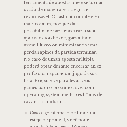
ferramenta de apostas, deve se tornar
usado de maneira estratégica e
responsável. O cashout complete é o
mais comum, porque dá a
possibilidade para encerrar a suan
aposta na totalidade, garantindo
assim 1 lucro ou minimizando uma
perda rapines da partida terminar.
No caso de uman aposta múltipla,
poderá optar durante encerrar an ex
profeso em apenas um jogo da sua
lista. Prepare-se para levar seus
games para o próximo nível com
operating-system melhores bônus de
cassino da indústria.
Caso a great opção de funds out
esteja disponível, você pode
visualizá-la na área ‘Minhas