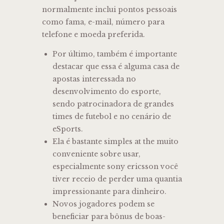
normalmente inclui pontos pessoais
como fama, e-mail, número para
telefone e moeda preferida.
Por último, também é importante
destacar que essa é alguma casa de
apostas interessada no
desenvolvimento do esporte,
sendo patrocinadora de grandes
times de futebol e no cenário de
eSports.
Ela é bastante simples at the muito
conveniente sobre usar,
especialmente sony ericsson você
tiver receio de perder uma quantia
impressionante para dinheiro.
Novos jogadores podem se
beneficiar para bônus de boas-