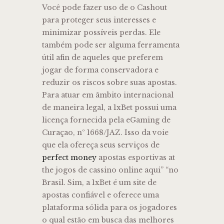
Você pode fazer uso de o Cashout
para proteger seus interesses e
minimizar possíveis perdas. Ele
também pode ser alguma ferramenta
útil afin de aqueles que preferem
jogar de forma conservadora e
reduzir os riscos sobre suas apostas.
Para atuar em âmbito internacional
de maneira legal, a 1xBet possui uma
licença fornecida pela eGaming de
Curaçao, nº 1668/JAZ. Isso da voie
que ela ofereça seus serviços de
perfect money
apostas esportivas at
the jogos de cassino online aqui” “no
Brasil. Sim, a 1xBet é um site de
apostas confiável e oferece uma
plataforma sólida para os jogadores
o qual estão em busca das melhores