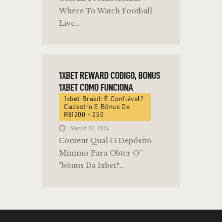
Where To Watch Football
Live…
1XBET REWARD CODIGO, BONUS
1XBET COMO FUNCIONA
1xbet Brasil: É Confiável?
Cadastro E Bônus De
R$1200 - 250
March 22, 2024
Content Qual O Depósito
Mínimo Para Obter O"
"bônus Da 1xbet?…