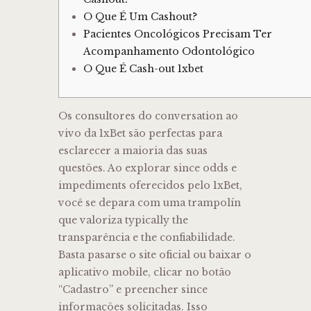
O Que É Um Cashout?
Pacientes Oncológicos Precisam Ter
Acompanhamento Odontológico
O Que É Cash-out 1xbet
Os consultores do conversation ao
vivo da 1xBet são perfectas para
esclarecer a maioria das suas
questões. Ao explorar since odds e
impediments oferecidos pelo 1xBet,
você se depara com uma trampolín
que valoriza typically the
transparência e the confiabilidade.
Basta pasarse o site oficial ou baixar o
aplicativo mobile, clicar no botão
“Cadastro” e preencher since
informações solicitadas. Isso