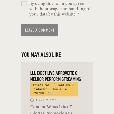
By using this form you agree
with the storage and handling of
your data by this website.
*
YOU MAY ALSO LIKE
LLL 1XBET LIVE APROVEITE O
MELHOR PERFORM STREAMING
1xbet Brasil: É Confiável?
Cadastro E Bônus De
R$1200 - 250
March 22, 2024
Content Bônus 1xbet E
Ofertas Promocionais