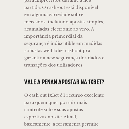
para imprevistos durante a new
partida. O cash-out está disponível
em alguma variedade sobre
mercados, incluindo apostas simples,
acumuladas electronic ao vivo. A
importância primordial da
segurança é indiscutible em medidas
robustas weil 1xbet cashout pra
garantir a new segurança dos dados e
transações dos utilizadores.
VALE A PENAN APOSTAR NA 1XBET?
O cash out 1xBet é 1 recurso excelente
para quem quer possuir mais
controle sobre suas apostas
esportivas no site. Afinal,
basicamente, a ferramenta permite