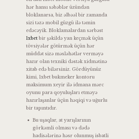
hər hansı səbəblər üzündən
bloklanarsa, biz əlbəəl bir zamanda
sizi təzə mobil güzgü ilə təmin
edəcəyik. Bloklamalardan sərbəst
1xbet
bir şəkildə yan keçmək üçün
tövsiyələr götürmək üçün hər
müddət sizə məsləhətlər verməyə
hazır olan texniki dəstək xidmətinə
xitab edə bilərsiniz. Gördüyünüz
kimi, 1xbet bukmeker kontoru
maksimum xeyir ilə idmana mərc
oyunu para qoyuluşları etməyə
hazırlaşanlar üçün həqiqi və uğurlu
bir tapıntıdır.
Bu uşaqlar, at yarışlarının
görkəmli olması və dədə
hadisələrinə həsr olunmuş isbatli