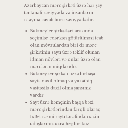
Azerbaycan mərc şirkəti üzrə hər şey
təntənəli səviyyədə və insanların
istəyinə cavab borc səviyyədədir.
Bukmeyler şirkətləri arasında
seçimlər edərkən götürülməsi icab
olan mövzulardan biri də mərc
şirkətinin saytı üzrə təklif olunan
idman növləri və onlar üzrə olan
mərclərin miqdarıdır.
Bukmeyker şirkəti üzrə birbaşa
sayta daxil olmaq və ya tətbiq
vasitəsilə daxil olma şansınız
vardır.
Sayt üzrə həmçinin başqa bəzi
mərc şirkətlərindən fərqli olaraq
1xBet rəsmi saytı tərəfindən sizin
uduşlarınız üzrə heç bir faiz