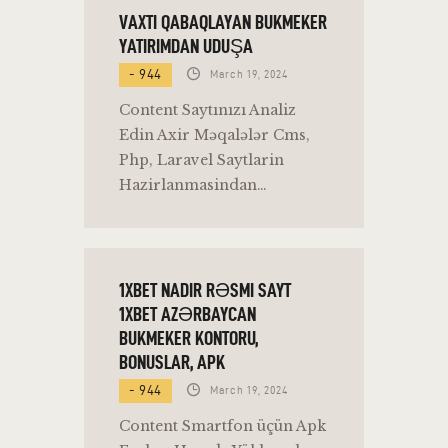
VAXTI QABAQLAYAN BUKMEKER
YATIRIMDAN UDUŞA
- 944
March 19, 2024
Content Saytınızı Analiz
Edin Axir Məqalələr Cms,
Php, Laravel Saytlarin
Hazirlanmasindan…
1XBET NADIR RƏSMI SAYT
1XBET AZƏRBAYCAN
BUKMEKER KONTORU,
BONUSLAR, APK
- 944
March 19, 2024
Content Smartfon üçün Apk