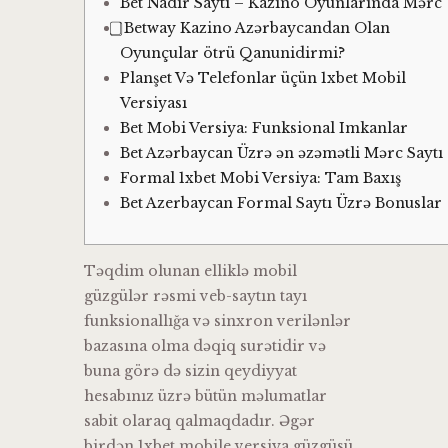
Bet Nadir Saytı – Kazino Oyunlarında Mərc
⃣ Betway Kazino Azərbaycandan Olan
Oyunçular ötrü Qanunidirmi?
Planşet Və Telefonlar üçün 1xbet Mobil
Versiyası
Bet Mobi Versiya: Funksional Imkanlar
Bet Azərbaycan Üzrə ən əzəmətli Mərc Saytı
Formal 1xbet Mobi Versiya: Tam Baxış
Bet Azerbaycan Formal Saytı Üzrə Bonuslar
Təqdim olunan elliklə mobil
güzgülər rəsmi veb-saytın tayı
funksionallığa və sinxron verilənlər
bazasına olma dəqiq surətidir və
buna görə də sizin qeydiyyat
hesabınız üzrə bütün məlumatlar
sabit olaraq qalmaqdadır. Əgər
birdən 1xbet mobile versiya güzgüsü