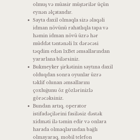
olmuş və müasir müştərilər üçün
eynən əlçatandır.
Sayta daxil olmaqla sizə əlaqəli
idman növünü rahatlıqla tapa və
həmin idman növü üzrə hər
müddət təntənəli 1x dərəcəsi
təqdim edən 1xBet əmsallarından
yararlana bilərsiniz.
Bukmeyker şirkətinin saytına daxil
olduqdan sonra oyunlar üzrə
təklif olunan əmsallarını
çoxluğunu öz gözlərinizlə
görəcəksiniz.
Bundan artıq, operator
istifadəçilərini fasiləsiz dəstək
xidməti ilə təmin edir və onlara
harada olmaqlarından bağlı
olmayaraq, mobil telefon