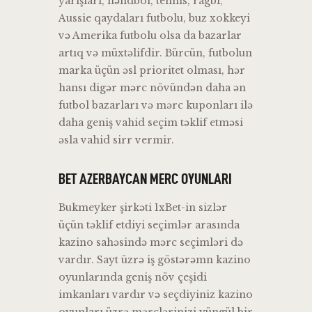
yarışları, həndbol, tennis, ragbi,
Aussie qaydaları futbolu, buz xokkeyi
və Amerika futbolu olsa da bazarlar
artıq və müxtəlifdir. Bürcün, futbolun
marka üçün əsl prioritet olması, hər
hansı digər mərc növündən daha ən
futbol bazarları və mərc kuponları ilə
daha geniş vahid seçim təklif etməsi
əsla vahid sirr vermir.
BET AZERBAYCAN MERC OYUNLARI
Bukmeyker şirkəti 1xBet-in sizlər
üçün təklif etdiyi seçimlər arasında
kazino sahəsində mərc seçimləri də
vardır. Sayt üzrə iş göstərəmn kazino
oyunlarında geniş növ çeşidi
imkanları vardır və seçdiyiniz kazino
oyunları üzrə mərclərinizi yüngül bir