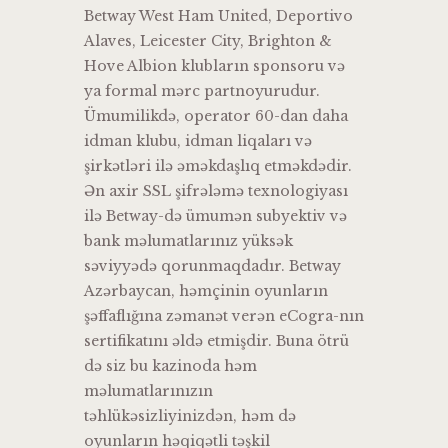
Betway West Ham United, Deportivo
Alaves, Leicester City, Brighton &
Hove Albion klubların sponsoru və
ya formal mərc partnoyurudur.
Ümumilikdə, operator 60-dan daha
idman klubu, idman liqaları və
şirkətləri ilə əməkdaşlıq etməkdədir.
Ən axir SSL şifrələmə texnologiyası
ilə Betway-də ümumən subyektiv və
bank məlumatlarınız yüksək
səviyyədə qorunmaqdadır. Betway
Azərbaycan, həmçinin oyunların
şəffaflığına zəmanət verən eCogra-nın
sertifikatını əldə etmişdir. Buna ötrü
də siz bu kazinoda həm
məlumatlarınızın
təhlükəsizliyinizdən, həm də
oyunların həqiqətli təşkil