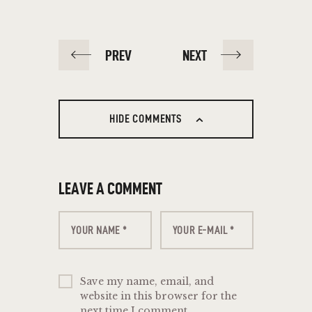
PREV
NEXT
HIDE COMMENTS
LEAVE A COMMENT
Save my name, email, and
website in this browser for the
next time I comment.