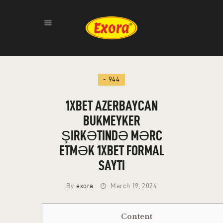
HOME
- 944
ABOUT
PRODUCTS
1XBET AZERBAYCAN
GALLERY
BUKMEYKER
CONTACT
ŞIRKƏTINDƏ MƏRC
ETMƏK 1XBET FORMAL
SAYTI
By
exora
March 19, 2024
Content