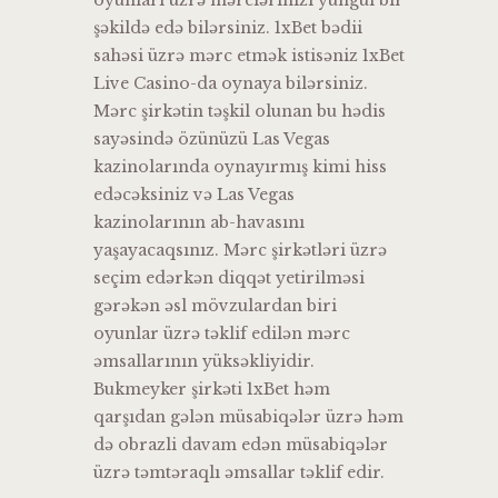
şəkildə edə bilərsiniz. 1xBet bədii
sahəsi üzrə mərc etmək istisəniz 1xBet
Live Casino-da oynaya bilərsiniz.
Mərc şirkətin təşkil olunan bu hədis
sayəsində özünüzü Las Vegas
kazinolarında oynayırmış kimi hiss
edəcəksiniz və Las Vegas
kazinolarının ab-havasını
yaşayacaqsınız. Mərc şirkətləri üzrə
seçim edərkən diqqət yetirilməsi
gərəkən əsl mövzulardan biri
oyunlar üzrə təklif edilən mərc
əmsallarının yüksəkliyidir.
Bukmeyker şirkəti 1xBet həm
qarşıdan gələn müsabiqələr üzrə həm
də obrazli davam edən müsabiqələr
üzrə təmtəraqlı əmsallar təklif edir.