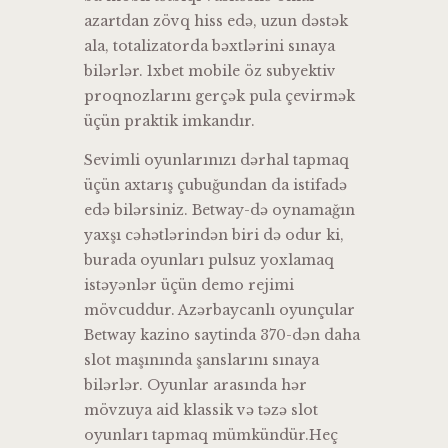
azartdan zövq hiss edə, uzun dəstək
ala, totalizatorda bəxtlərini sınaya
bilərlər. 1xbet mobile öz subyektiv
proqnozlarını gerçək pula çevirmək
üçün praktik imkandır.
Sevimli oyunlarınızı dərhal tapmaq
üçün axtarış çubuğundan da istifadə
edə bilərsiniz. Betway-də oynamağın
yaxşı cəhətlərindən biri də odur ki,
burada oyunları pulsuz yoxlamaq
istəyənlər üçün demo rejimi
mövcuddur. Azərbaycanlı oyunçular
Betway kazino saytinda 370-dən daha
slot maşınında şanslarını sınaya
bilərlər. Oyunlar arasında hər
mövzuya aid klassik və təzə slot
oyunları tapmaq mümkündür.Heç