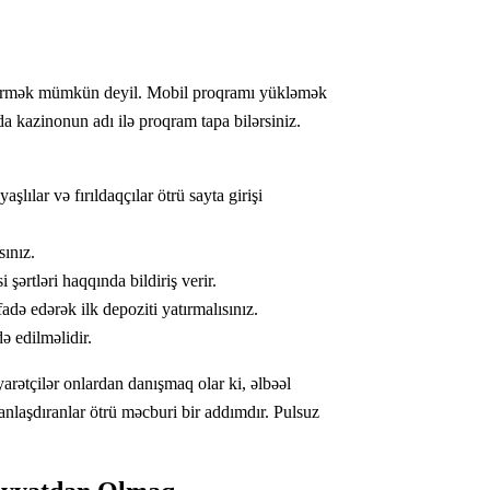
şdirmək mümkün deyil. Mobil proqramı yükləmək
a kazinonun adı ilə proqram tapa bilərsiniz.
lılar və fırıldaqçılar ötrü sayta girişi
sınız.
şərtləri haqqında bildiriş verir.
adə edərək ilk depoziti yatırmalısınız.
ə edilməlidir.
arətçilər onlardan danışmaq olar ki, əlbəəl
lanlaşdıranlar ötrü məcburi bir addımdır. Pulsuz