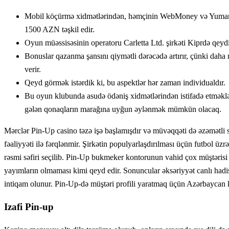
Mobil köçürmə xidmətlərindən, həmçinin WebMoney və Yumani
1500 AZN təşkil edir.
Oyun müəssisəsinin operatoru Carletta Ltd. şirkəti Kiprdə qeydiy
Bonuslar qazanma şansını qiymətli dərəcədə artırır, çünki daha 
verir.
Qeyd görmək istərdik ki, bu aspektlər hər zaman individualdır.
Bu oyun klubunda asudə ödəniş xidmətlərindən istifadə etməklə 
gələn qonaqların marağına uyğun əylənmək mümkün olacaq.
Mərclər Pin-Up casino təzə işə başlamışdır və müvəqqəti də əzəmətli s
fəaliyyəti ilə fərqlənmir. Şirkətin populyarlaşdırılması üçün futbol ü
rəsmi səfiri seçilib. Pin-Up bukmeker kontorunun vahid çox müştərisi 
yayımların olmaması kimi qeyd edir. Sonuncular əksəriyyət canlı hadis
intiqam olunur. Pin-Up-də müştəri profili yaratmaq üçün Azərbaycan ko
Izafi Pin-up