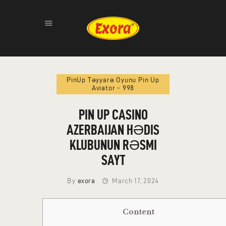
HOME
PinUp Təyyarə Oyunu Pin Up
ABOUT
Aviator - 998
PRODUCTS
PIN UP CASINO
GALLERY
AZERBAIJAN HƏDIS
CONTACT
KLUBUNUN RƏSMI
SAYT
By
exora
March 17, 2024
Content