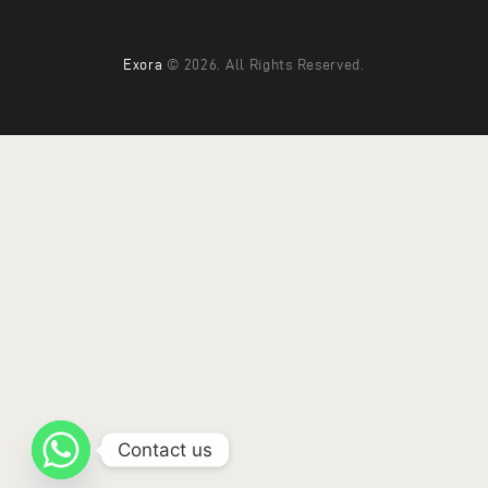
Exora
© 2026. All Rights Reserved.
Contact us