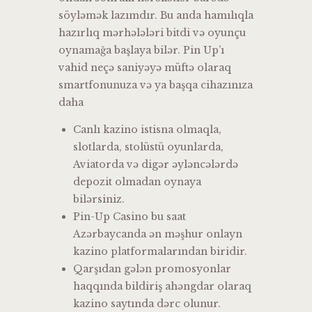
söyləmək lazımdır. Bu anda hamılıqla
hazırlıq mərhələləri bitdi və oyunçu
oynamağa başlaya bilər. Pin Up’ı
vahid neçə saniyəyə müftə olaraq
smartfonunuza və ya başqa cihazınıza
daha
Canlı kazino istisna olmaqla,
slotlarda, stolüstü oyunlarda,
Aviatorda və digər əyləncələrdə
depozit olmadan oynaya
bilərsiniz.
Pin-Up Casino bu saat
Azərbaycanda ən məşhur onlayn
kazino platformalarından biridir.
Qarşıdan gələn promosyonlar
haqqında bildiriş ahəngdar olaraq
kazino saytında dərc olunur.