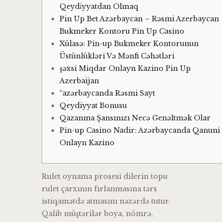
Qeydi̇yyatdan Olmaq
Pin Up Bet Azərbaycan – Rəsmi Azerbaycan
Bukmeker Kontoru Pin Up Casino
Xülasə: Pin-up Bukmeker Kontorunun
Üstünlükləri Və Mənfi Cəhətləri
şəxsi Miqdar Onlayn Kazino Pin Up
Azerbaijan
“azərbaycanda Rəsmi Sayt
Qeydiyyat Bonusu
Qazanma Şansınızı Necə Genəltmək Olar
Pin-up Casino Nadir: Azərbaycanda Qanuni
Onlayn Kazino
Rulet oynama prosesi dilerin topu
rulet çarxının fırlanmasına tərs
istiqamətdə atmasını nəzərdə tutur.
Qalib müştərilər boya, nömrə,