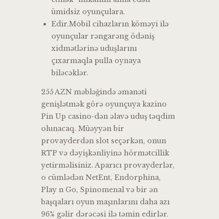
ümidsiz oyunçulara.
Edir.Mobil cihazların köməyi ilə
oyunçular rəngarəng ödəniş
xidmətlərinə uduşlarını
çıxarmaqla pulla oynaya
biləcəklər.
255 AZN məbləğində əmanəti
genişlətmək görə oyunçuya kazino
Pin Up casino-dən əlavə uduş təqdim
olunacaq. Müəyyən bir
provayderdən slot seçərkən, onun
RTP və dəyişkənliyinə hörmətcillik
yetirməlisiniz. Aparıcı provayderlər,
o cümlədən NetEnt, Endorphina,
Play n Go, Spinomenal və bir ən
başqaları oyun maşınlarını daha azı
96% gəlir dərəcəsi ilə təmin edirlər.