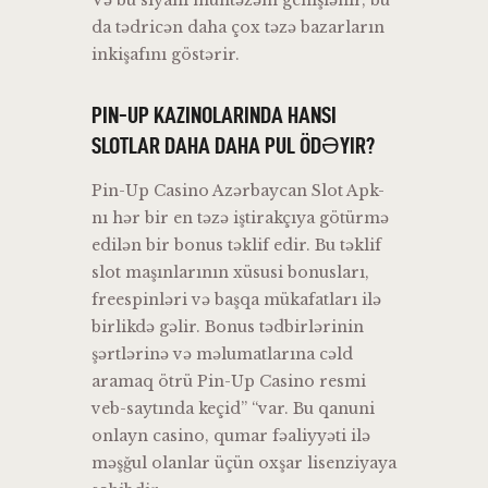
da tədricən daha çox təzə bazarların
inkişafını göstərir.
PIN-UP KAZINOLARINDA HANSI
SLOTLAR DAHA DAHA PUL ÖDƏYIR?
Pin-Up Casino Azərbaycan Slot Apk-
nı hər bir en təzə iştirakçıya götürmə
edilən bir bonus təklif edir. Bu təklif
slot maşınlarının xüsusi bonusları,
freespinləri və başqa mükafatları ilə
birlikdə gəlir. Bonus tədbirlərinin
şərtlərinə və məlumatlarına cəld
aramaq ötrü Pin-Up Casino resmi
veb-saytında keçid” “var. Bu qanuni
onlayn casino, qumar fəaliyyəti ilə
məşğul olanlar üçün oxşar lisenziyaya