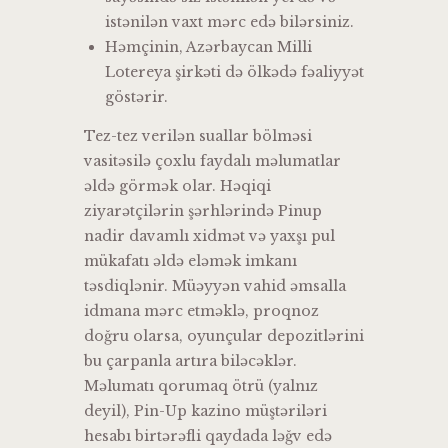
istənilən vaxt mərc edə bilərsiniz.
Həmçinin, Azərbaycan Milli
Lotereya şirkəti də ölkədə fəaliyyət
göstərir.
Tez-tez verilən suallar bölməsi
vasitəsilə çoxlu faydalı məlumatlar
əldə görmək olar. Həqiqi
ziyarətçilərin şərhlərində Pinup
nadir davamlı xidmət və yaxşı pul
mükafatı əldə eləmək imkanı
təsdiqlənir. Müəyyən vahid əmsalla
idmana mərc etməklə, proqnoz
doğru olarsa, oyunçular depozitlərini
bu çarpanla artıra biləcəklər.
Məlumatı qorumaq ötrü (yalnız
deyil), Pin-Up kazino müştəriləri
hesabı birtərəfli qaydada ləğv edə