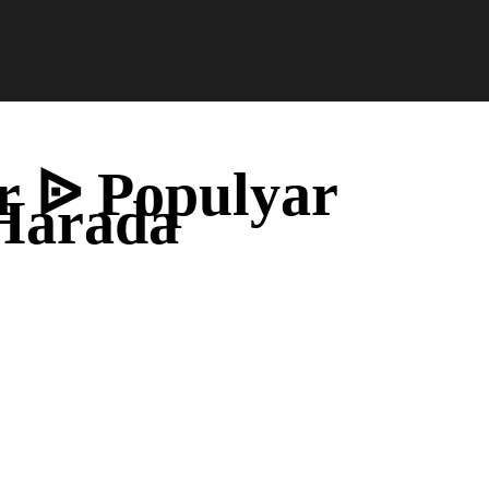
r ᐉ Populyar
Harada