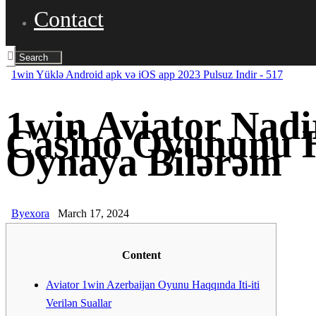
Contact
1win Yüklə Android apk və iOS app 2023 Pulsuz Indir - 517
1win Aviator Nadi
Casino Oyununu 
Oynaya Bilərəm
By
exora
March 17, 2024
Content
Aviator 1win Azerbaijan Oyunu Haqqında Iti-iti
Verilən Suallar