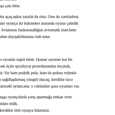
a çata bilər.
ta açıq-aşkar zarafat da olsa. Onu da xatırladırıq
nlar oyunçu ilə bukmeker arasında oyuna çətinlik
n Aviatorun funksionallığını avtomatik mərclərin
dun dəyişdirilməsinə bab tutur.
ə oyunlar təşkil etmir. Qumar saytının hər bir
tmək üçün qeydiyyat prosedurundan keçmək,
ir. Siz həm praktik pula, həm də pulsuz rejimdə
nu nağdlaşdırmaq yüngül olacaq, kreditlər üzrə
 müxtəlif əyləncələr, o cümlədən qəza oyunları var.
aşqa oyunçularla yarış aparmağa imkan verir.
nları mülk.
 kreditlər ötrü oynaya bilərsiniz.