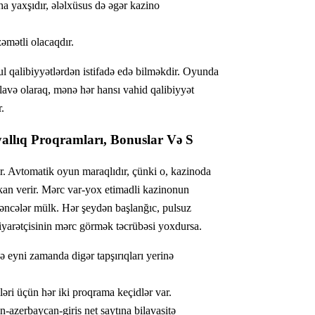
ha yaxşıdır, ələlxüsus də əgər kazino
zəmətli olacaqdır.
 qalibiyyətlərdən istifadə edə bilməkdir. Oyunda
Əlavə olaraq, mənə hər hansı vahid qalibiyyət
.
llıq Proqramları, Bonuslar Və S
ir. Avtomatik oyun maraqlıdır, çünki o, kazinoda
kan verir. Mərc var-yox etimadli kazinonun
yləncələr mülk. Hər şeydən başlanğıc, pulsuz
ziyarətçisinin mərc görmək təcrübəsi yoxdursa.
 eyni zamanda digər tapşırıqları yerinə
ri üçün hər iki proqrama keçidlər var.
n-azerbaycan-giris net saytına bilavasitə