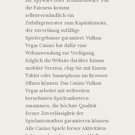
für Spyware oder Schadsoftware. Für
die Fairness kommt
selbstverständlich ein
Zufallsgenerator zum Kapitaleinsatz,
der zuverlässig zufällige
Spielergebnisse garantiert. Vulkan
Vegas Casino hat dafür eine
Webanwendung zur Verfügung,
folglich die Website darüber hinaus
mobiler Version, chip Sie mit Einem
Tablet oder Smartphone im Browser
öffnen können. Das Casino Vulkan
Vegas arbeitet mit weltweiten
beruehmten Spieleanbietern
zusammen, die höchste Qualität
ferner Zuverlässigkeit der
Spielautomathen garantieren können.
Alle Casino Spiele ferner Aktivitäten