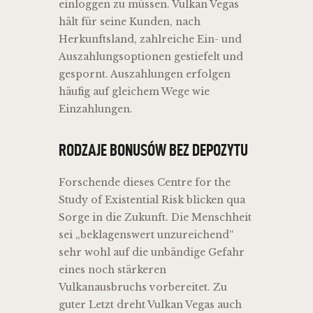
einloggen zu müssen. Vulkan Vegas
hält für seine Kunden, nach
Herkunftsland, zahlreiche Ein- und
Auszahlungsoptionen gestiefelt und
gespornt. Auszahlungen erfolgen
häufig auf gleichem Wege wie
Einzahlungen.
RODZAJE BONUSÓW BEZ DEPOZYTU
Forschende dieses Centre for the
Study of Existential Risk blicken qua
Sorge in die Zukunft. Die Menschheit
sei „beklagenswert unzureichend“
sehr wohl auf die unbändige Gefahr
eines noch stärkeren
Vulkanausbruchs vorbereitet. Zu
guter Letzt dreht Vulkan Vegas auch