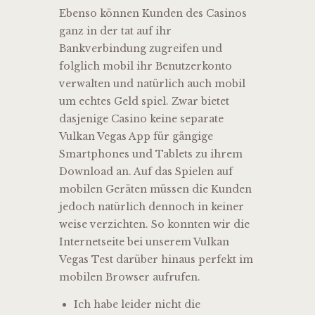
Ebenso können Kunden des Casinos
ganz in der tat auf ihr
Bankverbindung zugreifen und
folglich mobil ihr Benutzerkonto
verwalten und natürlich auch mobil
um echtes Geld spiel. Zwar bietet
dasjenige Casino keine separate
Vulkan Vegas App für gängige
Smartphones und Tablets zu ihrem
Download an. Auf das Spielen auf
mobilen Geräten müssen die Kunden
jedoch natürlich dennoch in keiner
weise verzichten. So konnten wir die
Internetseite bei unserem Vulkan
Vegas Test darüber hinaus perfekt im
mobilen Browser aufrufen.
Ich habe leider nicht die