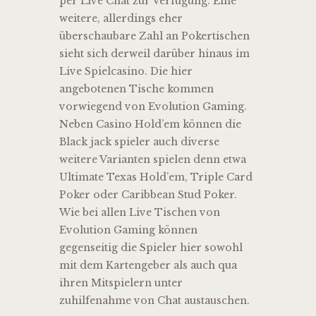
per Live Chat zur Verfügung. Eine
weitere, allerdings eher
überschaubare Zahl an Pokertischen
sieht sich derweil darüber hinaus im
Live Spielcasino. Die hier
angebotenen Tische kommen
vorwiegend von Evolution Gaming.
Neben Casino Hold’em können die
Black jack spieler auch diverse
weitere Varianten spielen denn etwa
Ultimate Texas Hold’em, Triple Card
Poker oder Caribbean Stud Poker.
Wie bei allen Live Tischen von
Evolution Gaming können
gegenseitig die Spieler hier sowohl
mit dem Kartengeber als auch qua
ihren Mitspielern unter
zuhilfenahme von Chat austauschen.