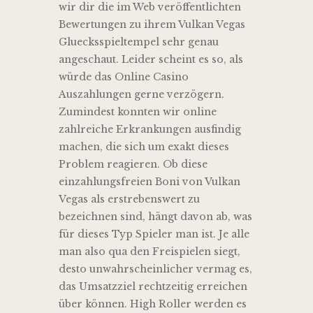
wir dir die im Web veröffentlichten
Bewertungen zu ihrem Vulkan Vegas
Gluecksspieltempel sehr genau
angeschaut. Leider scheint es so, als
würde das Online Casino
Auszahlungen gerne verzögern.
Zumindest konnten wir online
zahlreiche Erkrankungen ausfindig
machen, die sich um exakt dieses
Problem reagieren. Ob diese
einzahlungsfreien Boni von Vulkan
Vegas als erstrebenswert zu
bezeichnen sind, hängt davon ab, was
für dieses Typ Spieler man ist. Je alle
man also qua den Freispielen siegt,
desto unwahrscheinlicher vermag es,
das Umsatzziel rechtzeitig erreichen
über können. High Roller werden es