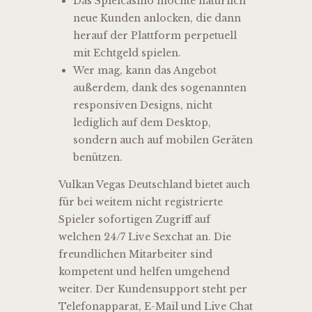
Das Spielcasino möchte natürlich
neue Kunden anlocken, die dann
herauf der Plattform perpetuell
mit Echtgeld spielen.
Wer mag, kann das Angebot
außerdem, dank des sogenannten
responsiven Designs, nicht
lediglich auf dem Desktop,
sondern auch auf mobilen Geräten
benützen.
Vulkan Vegas Deutschland bietet auch
für bei weitem nicht registrierte
Spieler sofortigen Zugriff auf
welchen 24/7 Live Sexchat an. Die
freundlichen Mitarbeiter sind
kompetent und helfen umgehend
weiter. Der Kundensupport steht per
Telefonapparat, E-Mail und Live Chat