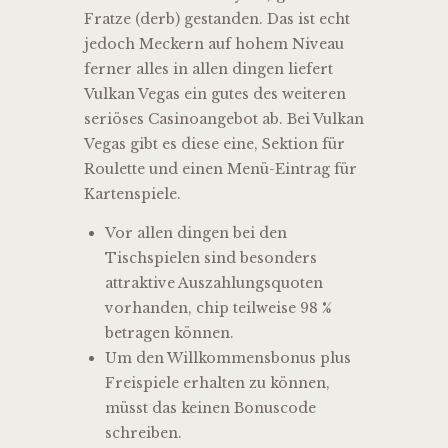
Fratze (derb) gestanden. Das ist echt
jedoch Meckern auf hohem Niveau
ferner alles in allen dingen liefert
Vulkan Vegas ein gutes des weiteren
seriöses Casinoangebot ab. Bei Vulkan
Vegas gibt es diese eine, Sektion für
Roulette und einen Menü-Eintrag für
Kartenspiele.
Vor allen dingen bei den
Tischspielen sind besonders
attraktive Auszahlungsquoten
vorhanden, chip teilweise 98 %
betragen können.
Um den Willkommensbonus plus
Freispiele erhalten zu können,
müsst das keinen Bonuscode
schreiben.