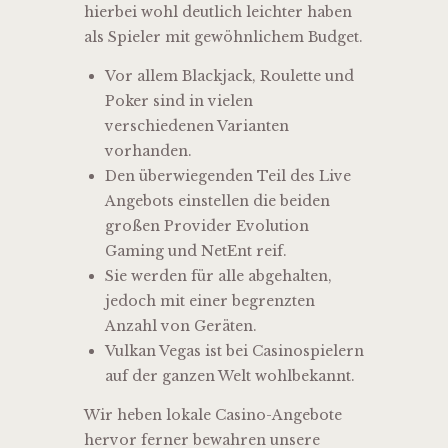
hierbei wohl deutlich leichter haben
als Spieler mit gewöhnlichem Budget.
Vor allem Blackjack, Roulette und
Poker sind in vielen
verschiedenen Varianten
vorhanden.
Den überwiegenden Teil des Live
Angebots einstellen die beiden
großen Provider Evolution
Gaming und NetEnt reif.
Sie werden für alle abgehalten,
jedoch mit einer begrenzten
Anzahl von Geräten.
Vulkan Vegas ist bei Casinospielern
auf der ganzen Welt wohlbekannt.
Wir heben lokale Casino-Angebote
hervor ferner bewahren unsere