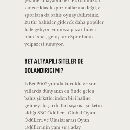
şekilde anlayabilirler. Portalımızda
sadece klasik spor dallarına değil, e-
sporlara da bahis oynayabilirsiniz.
Bu tür bahisler giderek daha popüler
hale geliyor empieza pazar lideri
olan 1xbet, geniş bir eSpor bahis
yelpazesi sunuyor.
BET ALTYAPILI SITELER DE
DOLANDIRICI MI?
1xBet 2007 yılında kuruldu ve son
yıllarda dünyanın en önde gelen
bahis şirketlerinden biri haline
gelmeyi başardı. Bu başarısı, şirketin
aldığı SBC Ödülleri, Global Oyun
Ödülleri ve Uluslararası Oyun
Ödüllerinin yanı sıra aday