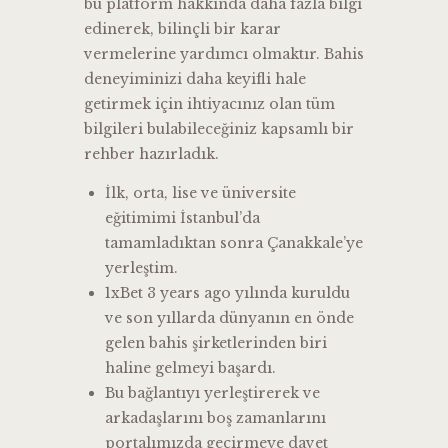
bu platform hakkında daha fazla bilgi
edinerek, bilinçli bir karar
vermelerine yardımcı olmaktır. Bahis
deneyiminizi daha keyifli hale
getirmek için ihtiyacınız olan tüm
bilgileri bulabileceğiniz kapsamlı bir
rehber hazırladık.
İlk, orta, lise ve üniversite
eğitimimi İstanbul’da
tamamladıktan sonra Çanakkale’ye
yerleştim.
1xBet 3 years ago yılında kuruldu
ve son yıllarda dünyanın en önde
gelen bahis şirketlerinden biri
haline gelmeyi başardı.
Bu bağlantıyı yerleştirerek ve
arkadaşlarını boş zamanlarını
portalımızda geçirmeye davet