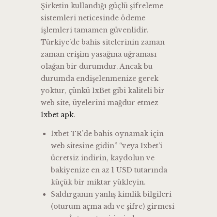
Şirketin kullandığı güçlü şifreleme
sistemleri neticesinde ödeme
işlemleri tamamen güvenlidir.
Türkiye’de bahis sitelerinin zaman
zaman erişim yasağına uğraması
olağan bir durumdur. Ancak bu
durumda endişelenmenize gerek
yoktur, çünkü 1xBet gibi kaliteli bir
web site, üyelerini mağdur etmez
1xbet apk
.
1xbet TR’de bahis oynamak için
web sitesine gidin” “veya 1xbet’i
ücretsiz indirin, kaydolun ve
bakiyenize en az 1 USD tutarında
küçük bir miktar yükleyin.
Saldırganın yanlış kimlik bilgileri
(oturum açma adı ve şifre) girmesi