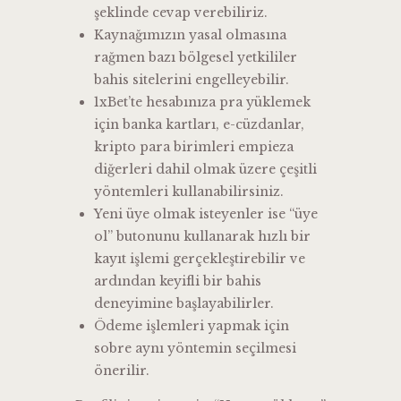
şeklinde cevap verebiliriz.
Kaynağımızın yasal olmasına
rağmen bazı bölgesel yetkililer
bahis sitelerini engelleyebilir.
1xBet’te hesabınıza pra yüklemek
için banka kartları, e-cüzdanlar,
kripto para birimleri empieza
diğerleri dahil olmak üzere çeşitli
yöntemleri kullanabilirsiniz.
Yeni üye olmak isteyenler ise “üye
ol” butonunu kullanarak hızlı bir
kayıt işlemi gerçekleştirebilir ve
ardından keyifli bir bahis
deneyimine başlayabilirler.
Ödeme işlemleri yapmak için
sobre aynı yöntemin seçilmesi
önerilir.