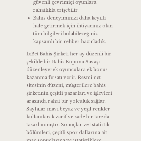
güvenli çevrimiçi oyunlara
rahatlıkla erişebilir.
Bahis deneyiminizi daha keyifli
hale getirmek için ihtiyacınız olan
tüm bilgileri bulabileceğiniz
kapsamlı bir rehber hazırladık.
1xBet Bahis Şirketi her ay düzenli bir
şekilde bir Bahis Kuponu Savaşı
düzenleyerek oyunculara ek bonus
kazanma fırsatı verir. Resmi net
sitesinin düzeni, müşterilere bahis
şirketinin çeşitli pazarları ve işlevleri
arasında rahat bir yolculuk sağlar.
Sayfalar mavi beyaz ve yeşil renkler
kullanılarak zarif ve sade bir tarzda
tasarlanmıştır. Sonuçlar ve İstatistik
bölümleri, çeşitli spor dallarına ait
maç sonuçlarına ve istatistiklere