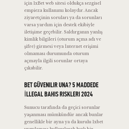
için 1xBet web sitesi oldukça sezgisel
empieza kullanımı kolaydır. Ancak
ziyaretçinin soruları ya da sorunları
varsa yardım için destek ekibiyle
iletişime geçebilir. Saldırganın yanlış
kimlik bilgileri (oturum açma adı ve
şifre) girmesi veya İnternet erişimi
olmaması durumunda oturum
açmayla ilgili sorunlar ortaya
çıkabilir.
BET GÜVENILIR UNA? 5 MADDEDE
İLLEGAL BAHIS RISKLERI 2024
Sunucu tarafında da geçici sorunlar
yaşanması mümkündür ancak bunlar
genellikle bir ayna ya da kurulu 1xbet
uygulaması kullanılarak hızlı bir