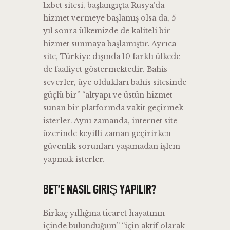
1xbet sitesi, başlangıçta Rusya’da
hizmet vermeye başlamış olsa da, 5
yıl sonra ülkemizde de kaliteli bir
hizmet sunmaya başlamıştır. Ayrıca
site, Türkiye dışında 10 farklı ülkede
de faaliyet göstermektedir. Bahis
severler, üye oldukları bahis sitesinde
güçlü bir” “altyapı ve üstün hizmet
sunan bir platformda vakit geçirmek
isterler. Aynı zamanda, internet site
üzerinde keyifli zaman geçirirken
güvenlik sorunları yaşamadan işlem
yapmak isterler.
BET’E NASIL GIRIŞ YAPILIR?
Birkaç yıllığına ticaret hayatının
içinde bulunduğum” “için aktif olarak