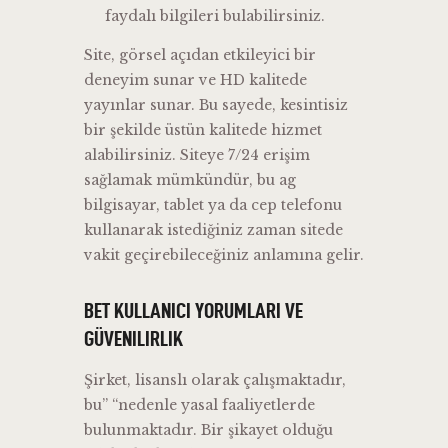
faydalı bilgileri bulabilirsiniz.
Site, görsel açıdan etkileyici bir
deneyim sunar ve HD kalitede
yayınlar sunar. Bu sayede, kesintisiz
bir şekilde üstün kalitede hizmet
alabilirsiniz. Siteye 7/24 erişim
sağlamak mümkündür, bu ag
bilgisayar, tablet ya da cep telefonu
kullanarak istediğiniz zaman sitede
vakit geçirebileceğiniz anlamına gelir.
BET KULLANICI YORUMLARI VE
GÜVENILIRLIK
Şirket, lisanslı olarak çalışmaktadır,
bu” “nedenle yasal faaliyetlerde
bulunmaktadır. Bir şikayet olduğu