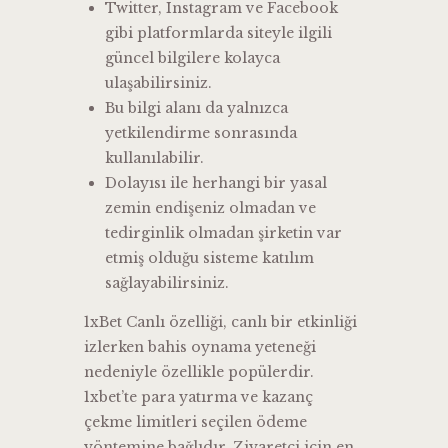
Twitter, Instagram ve Facebook
gibi platformlarda siteyle ilgili
güncel bilgilere kolayca
ulaşabilirsiniz.
Bu bilgi alanı da yalnızca
yetkilendirme sonrasında
kullanılabilir.
Dolayısı ile herhangi bir yasal
zemin endişeniz olmadan ve
tedirginlik olmadan şirketin var
etmiş olduğu sisteme katılım
sağlayabilirsiniz.
1xBet Canlı özelliği, canlı bir etkinliği
izlerken bahis oynama yeteneği
nedeniyle özellikle popülerdir.
1xbet’te para yatırma ve kazanç
çekme limitleri seçilen ödeme
yöntemine bağlıdır. Ziyaretçi için en