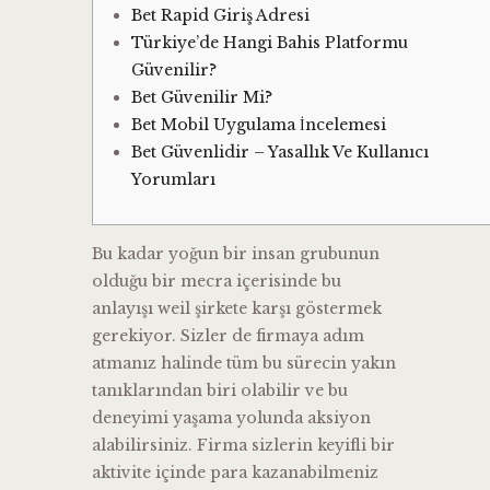
Bet Rapid Giriş Adresi
Türkiye’de Hangi Bahis Platformu
Güvenilir?
Bet Güvenilir Mi?
Bet Mobil Uygulama İncelemesi
Bet Güvenlidir – Yasallık Ve Kullanıcı
Yorumları
Bu kadar yoğun bir insan grubunun
olduğu bir mecra içerisinde bu
anlayışı weil şirkete karşı göstermek
gerekiyor. Sizler de firmaya adım
atmanız halinde tüm bu sürecin yakın
tanıklarından biri olabilir ve bu
deneyimi yaşama yolunda aksiyon
alabilirsiniz. Firma sizlerin keyifli bir
aktivite içinde para kazanabilmeniz