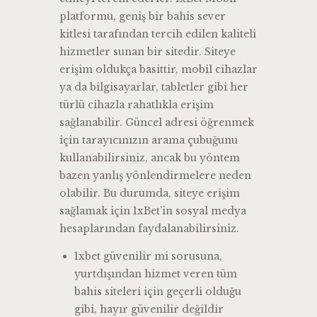
platformu, geniş bir bahis sever
kitlesi tarafından tercih edilen kaliteli
hizmetler sunan bir sitedir. Siteye
erişim oldukça basittir, mobil cihazlar
ya da bilgisayarlar, tabletler gibi her
türlü cihazla rahatlıkla erişim
sağlanabilir. Güncel adresi öğrenmek
için tarayıcınızın arama çubuğunu
kullanabilirsiniz, ancak bu yöntem
bazen yanlış yönlendirmelere neden
olabilir. Bu durumda, siteye erişim
sağlamak için 1xBet’in sosyal medya
hesaplarından faydalanabilirsiniz.
1xbet güvenilir mi sorusuna,
yurtdışından hizmet veren tüm
bahis siteleri için geçerli olduğu
gibi, hayır güvenilir değildir