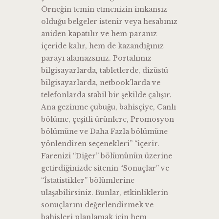
Örneğin temin etmenizin imkansız
olduğu belgeler istenir veya hesabınız
aniden kapatılır ve hem paranız
içeride kalır, hem de kazandığınız
parayı alamazsınız. Portalımız
bilgisayarlarda, tabletlerde, dizüstü
bilgisayarlarda, netbook’larda ve
telefonlarda stabil bir şekilde çalışır.
Ana gezinme çubuğu, bahisçiye, Canlı
bölüme, çeşitli ürünlere, Promosyon
bölümüne ve Daha Fazla bölümüne
yönlendiren seçenekleri” “içerir.
Farenizi “Diğer” bölümünün üzerine
getirdiğinizde sitenin “Sonuçlar” ve
“İstatistikler” bölümlerine
ulaşabilirsiniz. Bunlar, etkinliklerin
sonuçlarını değerlendirmek ve
bahisleri planlamak için hem