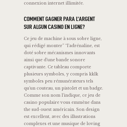
connexion internet illimitée.
COMMENT GAGNER PARA L’ARGENT
SUR ALGUN CASINO EN LIGNE?
Ce jeu de machine à sous sobre ligne,
qui rédigé monter” “l’adrénaline, est
doté sobre mécanismes innovants
ainsi que d’une bande sonore
captivante. Ce tableau comporte
plusieurs symboles, y compris kklk
symboles peu rémunérateurs tels
qu’un couteau, un pistolet et un badge.
Comme son nom l’indique, ce jeu de
casino populaire vous emmène dans
the sud-ouest américain. Son design
est excellent, avec des illustrations
complexes et une musique de loving