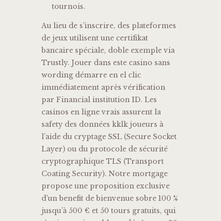
tournois.
Au lieu de s’inscrire, des plateformes
de jeux utilisent une certifikat
bancaire spéciale, doble exemple via
Trustly. Jouer dans este casino sans
wording démarre en el clic
immédiatement après vérification
par Financial institution ID. Les
casinos en ligne vrais assurent la
safety des données kklk joueurs à
l’aide du cryptage SSL (Secure Socket
Layer) ou du protocole de sécurité
cryptographique TLS (Transport
Coating Security). Notre mortgage
propose une proposition exclusive
d’un benefit de bienvenue sobre 100 %
jusqu’à 500 € et 50 tours gratuits, qui