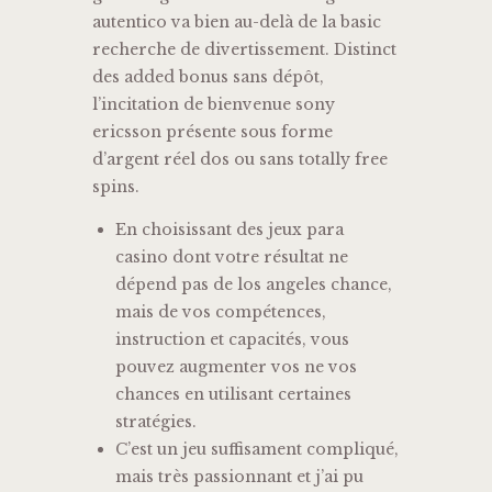
autentico va bien au-delà de la basic
recherche de divertissement. Distinct
des added bonus sans dépôt,
l’incitation de bienvenue sony
ericsson présente sous forme
d’argent réel dos ou sans totally free
spins.
En choisissant des jeux para
casino dont votre résultat ne
dépend pas de los angeles chance,
mais de vos compétences,
instruction et capacités, vous
pouvez augmenter vos ne vos
chances en utilisant certaines
stratégies.
C’est un jeu suffisament compliqué,
mais très passionnant et j’ai pu