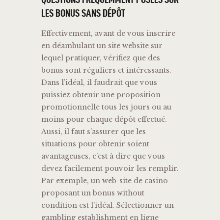
LES BONUS SANS DÉPÔT
Effectivement, avant de vous inscrire
en déambulant un site website sur
lequel pratiquer, vérifiez que des
bonus sont réguliers et intéressants.
Dans l’idéal, il faudrait que vous
puissiez obtenir une proposition
promotionnelle tous les jours ou au
moins pour chaque dépôt effectué.
Aussi, il faut s’assurer que les
situations pour obtenir soient
avantageuses, c’est à dire que vous
devez facilement pouvoir les remplir.
Par exemple, un web-site de casino
proposant un bonus without
condition est l’idéal. Sélectionner un
gambling establishment en ligne