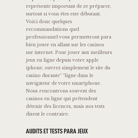
représente important de ze préparer,
surtout si vous êtes este débutant.
Voici donc quelques
recommandations quel
professionnel vous permettront para
bien jouer en allant sur les casinos
sur internet. Pour jouer aux meilleurs
jeux en ligne depuis votre apple
iphone, ouvrez simplement le site du
casino durante” “ligne dans le
navigateur de votre smartphone.
Nous rencontrons souvent des
casinos en ligne qui prétendent
détenir des licences, mais nos tests
disent le contraire.
AUDITS ET TESTS PARA JEUX