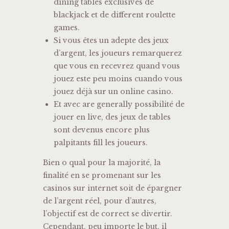
dining tables exclusives de
blackjack et de different roulette
games.
Si vous êtes un adepte des jeux
d’argent, les joueurs remarquerez
que vous en recevrez quand vous
jouez este peu moins cuando vous
jouez déjà sur un online casino.
Et avec are generally possibilité de
jouer en live, des jeux de tables
sont devenus encore plus
palpitants fill les joueurs.
Bien o qual pour la majorité, la
finalité en se promenant sur les
casinos sur internet soit de épargner
de l’argent réel, pour d’autres,
l’objectif est de correct se divertir.
Cependant, peu importe le but, il