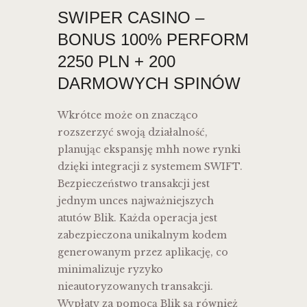
SWIPER CASINO –
BONUS 100% PERFORM
2250 PLN + 200
DARMOWYCH SPINÓW
Wkrótce może on znacząco
rozszerzyć swoją działalność,
planując ekspansję mhh nowe rynki
dzięki integracji z systemem SWIFT.
Bezpieczeństwo transakcji jest
jednym unces najważniejszych
atutów Blik. Każda operacja jest
zabezpieczona unikalnym kodem
generowanym przez aplikację, co
minimalizuje ryzyko
nieautoryzowanych transakcji.
Wypłaty za pomocą Blik są również