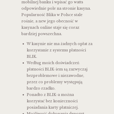
mobilnej banku i wpisać go watts
odpowiednie pole na stronie kasyna.
Popularność Blika w Polsce stale
rośnie, a new jego obecność w
kasynach online staje się coraz
bardziej powszechna.
W kasynie nie ma żadnych opłat za
korzystanie z systemu płatności
BLIK.
Według moich doświadczeń
płatności BLIK-iem są zazwyczaj
bezproblemowe i niezawodne,
przez co problemy występują
bardzo rzadko.
Ponadto z BLIK-a można
korzystać bez konieczności
posiadania karty płatniczej.
Możliwość dokonania depozyt