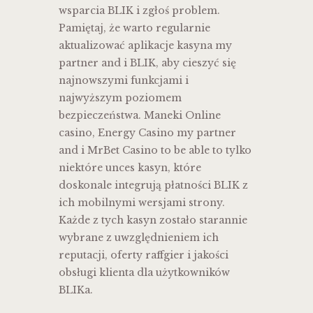
wsparcia BLIK i zgłoś problem.
Pamiętaj, że warto regularnie
aktualizować aplikacje kasyna my
partner and i BLIK, aby cieszyć się
najnowszymi funkcjami i
najwyższym poziomem
bezpieczeństwa. Maneki Online
casino, Energy Casino my partner
and i MrBet Casino to be able to tylko
niektóre unces kasyn, które
doskonale integrują płatności BLIK z
ich mobilnymi wersjami strony.
Każde z tych kasyn zostało starannie
wybrane z uwzględnieniem ich
reputacji, oferty raffgier i jakości
obsługi klienta dla użytkowników
BLIKa.