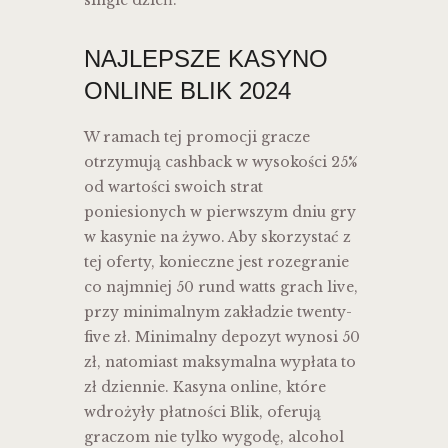
single dzień.
NAJLEPSZE KASYNO
ONLINE BLIK 2024
W ramach tej promocji gracze
otrzymują cashback w wysokości 25%
od wartości swoich strat
poniesionych w pierwszym dniu gry
w kasynie na żywo. Aby skorzystać z
tej oferty, konieczne jest rozegranie
co najmniej 50 rund watts grach live,
przy minimalnym zakładzie twenty-
five zł. Minimalny depozyt wynosi 50
zł, natomiast maksymalna wypłata to
zł dziennie. Kasyna online, które
wdrożyły płatności Blik, oferują
graczom nie tylko wygodę, alcohol