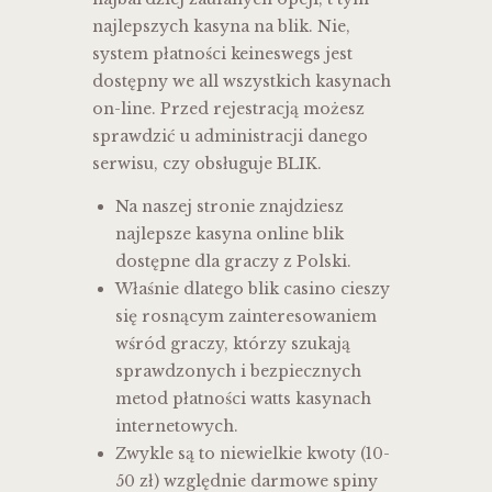
najlepszych kasyna na blik. Nie,
system płatności keineswegs jest
dostępny we all wszystkich kasynach
on-line. Przed rejestracją możesz
sprawdzić u administracji danego
serwisu, czy obsługuje BLIK.
Na naszej stronie znajdziesz
najlepsze kasyna online blik
dostępne dla graczy z Polski.
Właśnie dlatego blik casino cieszy
się rosnącym zainteresowaniem
wśród graczy, którzy szukają
sprawdzonych i bezpiecznych
metod płatności watts kasynach
internetowych.
Zwykle są to niewielkie kwoty (10-
50 zł) względnie darmowe spiny