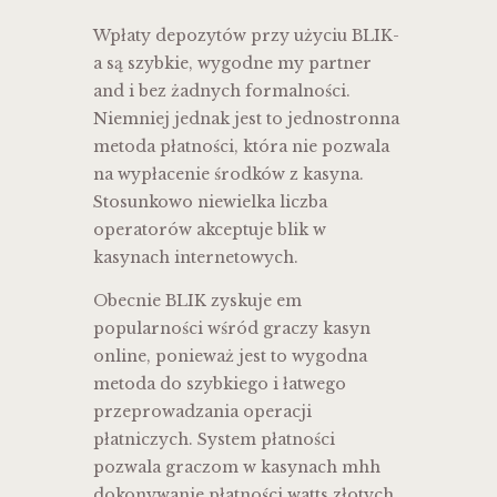
Wpłaty depozytów przy użyciu BLIK-
a są szybkie, wygodne my partner
and i bez żadnych formalności.
Niemniej jednak jest to jednostronna
metoda płatności, która nie pozwala
na wypłacenie środków z kasyna.
Stosunkowo niewielka liczba
operatorów akceptuje blik w
kasynach internetowych.
Obecnie BLIK zyskuje em
popularności wśród graczy kasyn
online, ponieważ jest to wygodna
metoda do szybkiego i łatwego
przeprowadzania operacji
płatniczych. System płatności
pozwala graczom w kasynach mhh
dokonywanie płatności watts złotych,