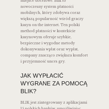
miejsce docelowe. Blik to
nowoczesny system płatności
mobilnych, który zdobywa coraz
większą popularność wśród graczy
kasyn on the internet. Ten polski
method płatności w kontekście
kasynowym oferuje szybkie,
bezpieczne i wygodne metody
dokonywania wpłat oraz wypłat,
company znacząco zwiększa komfort
i przyjemność unces gry.
JAK WYPŁACIĆ
WYGRANE ZA POMOCĄ
BLIK?
BLIK jest zintegrowany z aplikacjami
15 polskich banków, umożliwiając