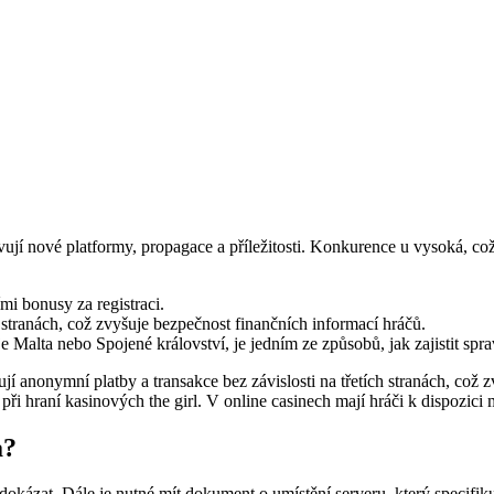
jevují nové platformy, propagace a příležitosti. Konkurence u vysoká, c
ími bonusy za registraci.
 stranách, což zvyšuje bezpečnost finančních informací hráčů.
e Malta nebo Spojené království, je jedním ze způsobů, jak zajistit spra
í anonymní platby a transakce bez závislosti na třetích stranách, což 
i hraní kasinových the girl. V online casinech mají hráči k dispozici
a?
 dokázat. Dále je nutné mít dokument o umístění serveru, který specifik