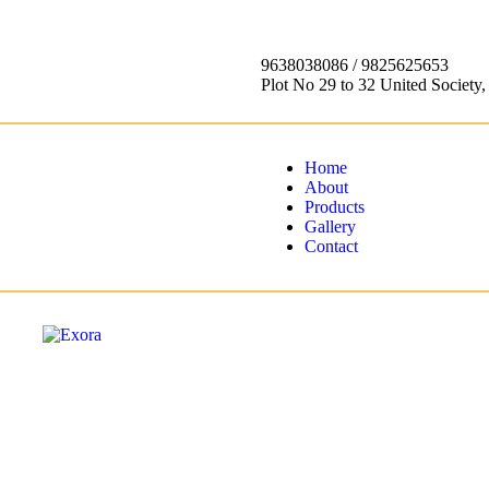
9638038086 / 9825625653
Plot No 29 to 32 United Society,
Home
About
Products
Gallery
Contact