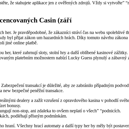
ěte, že stahujete aplikace jen z ověřených zdrojů. Vždy si vytvořte” “r
icencovaných Casin (září
ch her. Je pravděpodobné, že zákazníci stráví čas na webu spolehlivé 
 kdy byl přijat zákon um hazardních hrách. Díky tomuto návrhu zákona 
li jiné online platbě.
 her, které zahrnují sloty, stolní hry a další oblíbené kasinové zážitk
izovaným platebním možnostem nabízí Lucky Guess plynulý a zábavný zá
. Zabezpečení transakcí je důležité, aby ze zabránilo případným podvo
a new bezpečné peněžní transakce.
reálnými dealery a zažít vzrušení z opravdového kasina v pohodlí své
ízet bonusy.
ungují non-stop, ani zdaleka to ovšem neplatí o všech” “podnicích.
nkách, podléhají přísným podmínkám.
vého hraní. Všechny hrací automaty a další typy her by měly být posta