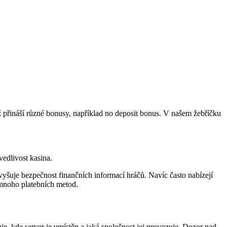
ož přináší různé bonusy, například no deposit bonus. V našem žebříčku
vedlivost kasina.
zvyšuje bezpečnost finančních informací hráčů. Navíc často nabízejí
 mnoho platebních metod.
uje, kde server je umístěn a jaká společnost jej provozuje. Dozor nad