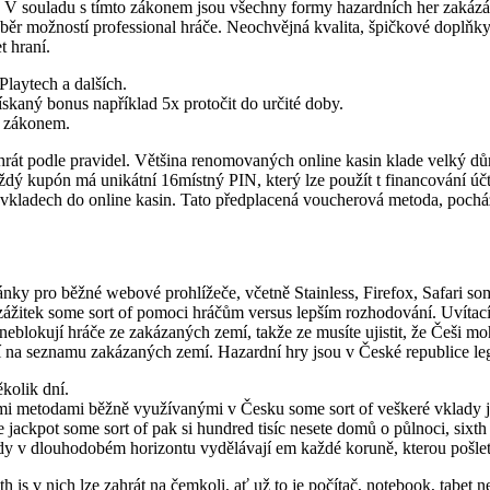
12. V souladu s tímto zákonem jsou všechny formy hazardních her zaká
ýběr možností professional hráče. Neochvějná kvalita, špičkové doplňky
t hraní.
Playtech a dalších.
ískaný bonus například 5x protočit do určité doby.
a zákonem.
a hrát podle pravidel. Většina renomovaných online kasin klade velký d
dý kupón má unikátní 16místný PIN, který lze použít t financování účt
i vkladech do online kasin. Tato předplacená voucherová metoda, pocház
ránky pro běžné webové prohlížeče, včetně Stainless, Firefox, Safari s
 zážitek some sort of pomoci hráčům versus lepším rozhodování. Uvítac
o neblokují hráče ze zakázaných zemí, takže ze musíte ujistit, že Češi m
ní na seznamu zakázaných zemí. Hazardní hry jsou v České republice legá
kolik dní.
i metodami běžně využívanými v Česku some sort of veškeré vklady jso
te jackpot some sort of pak si hundred tisíc nesete domů o půlnoci, sixth
edy v dlouhodobém horizontu vydělávají em každé koruně, kterou pošle
xth is v nich lze zahrát na čemkoli, ať už to je počítač, notebook, tabet