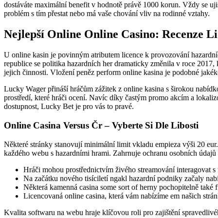
dostáváte maximální benefit v hodnotě právě 1000 korun. Vždy se ujist
problém s tím přestat nebo má vaše chování vliv na rodinné vztahy.
Nejlepší Online Online Casino: Recenze L
U online kasin je povinným atributem licence k provozování hazardní
republice se politika hazardních her dramaticky změnila v roce 2017,
jejich činnosti. Vložení peněz perform online kasina je podobné jakéko
Lucky Wager přináší hráčům zážitek z online kasina s širokou nabídkou
prostředí, které hráči ocení. Navíc díky častým promo akcím a lokal
dostupnost, Lucky Bet je pro vás to pravé.
Online Casina Versus Čr – Vyberte Si Dle Libosti
Některé stránky stanovují minimální limit vkladu empieza výši 20 eur
každého webu s hazardními hrami. Zahrnuje ochranu osobních údajů 
Hráči mohou prostřednictvím živého streamování interagovat s 
Na začátku nového tisíciletí ngakl hazardní podniky začaly nab
Některá kamenná casina some sort of herny pochopitelně také f
Licencovaná online casina, která vám nabízíme em našich strá
Kvalita softwaru na webu hraje klíčovou roli pro zajištění spravedli