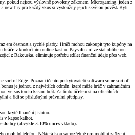
zány, pokud nejsou výslovně povoleny zákonem. Microgaming, jeden z
 a new hry pro každý vkus si vysloužily jejich skvělou pověst. Byli
ůraz em čestnost a rychlé platby. Hráči mohou zakoupit tyto kupóny na
u hráče v konkrétním online kasinu. Paysafecard ze stal oblíbenou
ející z Rakouska, eliminuje potřebu sdílet finanční údaje přes web.
ome sort of Edge. Poznání těchto poskytovatelů softwaru some sort of
í bonus je jednou z největších odměn, které může hráč v zahraničním
ohou versus tomto kasinu hrát. Za tímto účelem si na oficiálních
lní a řídí se příslušnými právními předpisy.
u kryté finanční jistotou.
 is v kapse kalhot.
te do hry (obvykle 3-10% unces vkladu).
 nebo mobilní telefon. Některá jsou samozřejmě pro mobilní zařízení