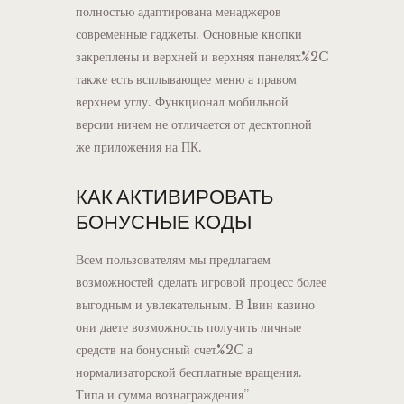
полностью адаптирована менаджеров
современные гаджеты. Основные кнопки
закреплены и верхней и верхняя панелях%2C
также есть всплывающее меню а правом
верхнем углу. Функционал мобильной
версии ничем не отличается от десктопной
же приложения на ПК.
КАК АКТИВИРОВАТЬ
БОНУСНЫЕ КОДЫ
Всем пользователям мы предлагаем
возможностей сделать игровой процесс более
выгодным и увлекательным. В 1вин казино
они даете возможность получить личные
средств на бонусный счет%2C а
нормализаторской бесплатные вращения.
Типа и сумма вознаграждения”