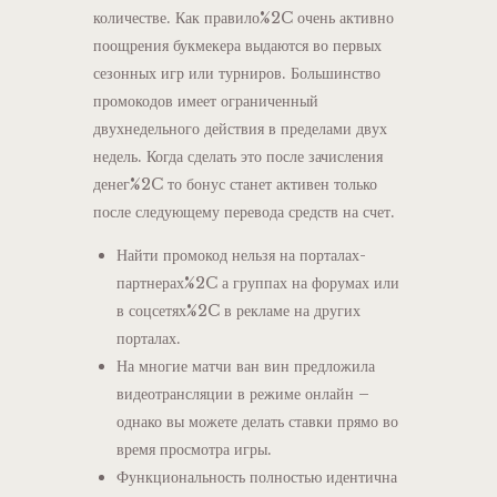
количестве. Как правило%2C очень активно
поощрения букмекера выдаются во первых
сезонных игр или турниров. Большинство
промокодов имеет ограниченный
двухнедельного действия в пределами двух
недель. Когда сделать это после зачисления
денег%2C то бонус станет активен только
после следующему перевода средств на счет.
Найти промокод нельзя на порталах-
партнерах%2C а группах на форумах или
в соцсетях%2C в рекламе на других
порталах.
На многие матчи ван вин предложила
видеотрансляции в режиме онлайн –
однако вы можете делать ставки прямо во
время просмотра игры.
Функциональность полностью идентична