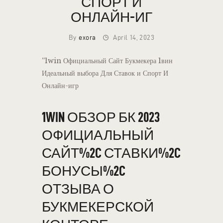
СПОРТ И
ОНЛАЙН-ИГ
By
exora
April 14, 2023
“1win Официальный Сайт Букмекера 1вин
Идеальный выбора Для Ставок и Спорт И
Онлайн-игр
1WIN ОБЗОР БК 2023
ОФИЦИАЛЬНЫЙ
САЙТ%2C СТАВКИ%2C
БОНУСЫ%2C
ОТЗЫВА О
БУКМЕКЕРСКОЙ