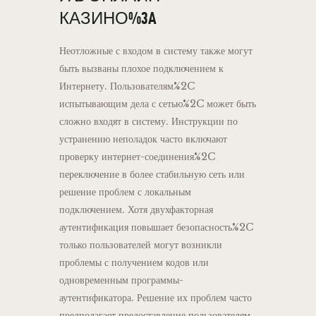
КАЗИНО%3A
Неотложные с входом в систему также могут
быть вызваны плохое подключением к
Интернету. Пользователям%2C
испытывающим дела с сетью%2C может быть
сложно входят в систему. Инструкции по
устранению неполадок часто включают
проверку интернет-соединения%2C
переключение в более стабильную сеть или
решение проблем с локальным
подключением. Хотя двухфакторная
аутентификация повышает безопасность%2C
только пользователей могут возникли
проблемы с получением кодов или
одновременным программы-
аутентификатора. Решение их проблем часто
предполагает предоставление пользователям