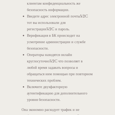
клиентам конфиденциальность же
безопасность информации.
Введите адрес электронной почты%2C
тот вы использовали для
регистрации%2C и пароль.
Верификация в БК происходит на
усмотрение администрации и службе
безопасности.
Операторы находятся онлайн
круглосуточно%2C что позволяет в
любой время задавать вопросы и
обращаться ним помощью при повторном
технических проблем.
Включите двухфакторную
аутентификацию для дополнительного
уровня безопасности.
Она экономно расходует трафик и не