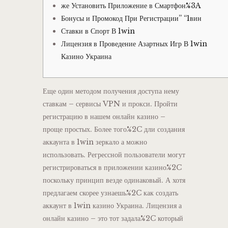
же Установить Приложение в Смартфон%3A
Бонусы и Промокод При Регистрации” “1вин
Ставки в Спорт В 1win
Лицензия в Проведение Азартных Игр В 1win
Казино Украина
Еще один методом получения доступа нему
ставкам – сервисы VPN и прокси. Пройти
регистрацию в нашем онлайн казино –
проще простых. Более того%2C дли создания
аккаунта в 1win зеркало а можно
использовать. Регрессной пользователи могут
регистрироваться в приложении казино%2C
поскольку принцип везде одинаковый. А хотя
предлагаем скорее узнаешь%2C как создать
аккаунт в 1win казино Украина. Лицензия а
онлайн казино – это тот задала%2C который