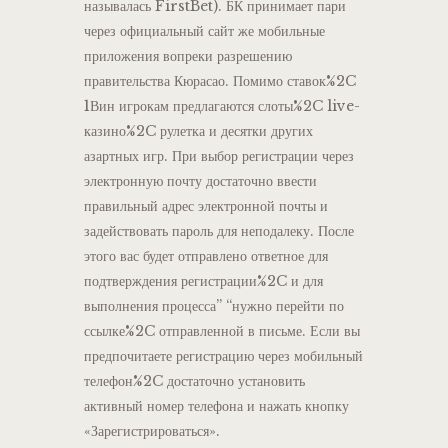
называлась FirstBet). БК принимает пари
через официальный сайт же мобильные
приложения вопреки разрешению
правительства Кюрасао. Помимо ставок%2C
1Вин игрокам предлагаются слоты%2C live-
казино%2C рулетка и десятки других
азартных игр. При выбор регистрации через
электронную почту достаточно ввести
правильный адрес электронной почты и
задействовать пароль для неподалеку. После
этого вас будет отправлено ответное для
подтверждения регистрации%2C и для
выполнения процесса” “нужно перейти по
ссылке%2C отправленной в письме. Если вы
предпочитаете регистрацию через мобильный
телефон%2C достаточно установить
активный номер телефона и нажать кнопку
«Зарегистрироваться».