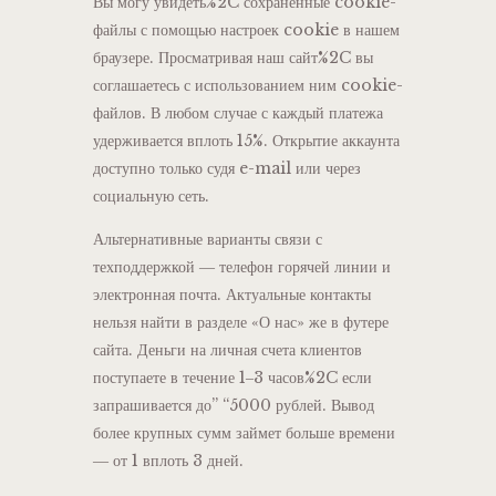
Вы могу увидеть%2C сохраненные cookie-
файлы с помощью настроек cookie в нашем
браузере. Просматривая наш сайт%2C вы
соглашаетесь с использованием ним cookie-
файлов. В любом случае с каждый платежа
удерживается вплоть 15%. Открытие аккаунта
доступно только судя e-mail или через
социальную сеть.
Альтернативные варианты связи с
техподдержкой ― телефон горячей линии и
электронная почта. Актуальные контакты
нельзя найти в разделе «О нас» же в футере
сайта. Деньги на личная счета клиентов
поступаете в течение 1‒3 часов%2C если
запрашивается до” “5000 рублей. Вывод
более крупных сумм займет больше времени
― от 1 вплоть 3 дней.