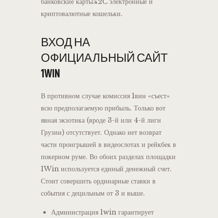
банковские карты%2C электронные и
криптовалютные кошельки.
ВХОД НА
ОФИЦИАЛЬНЫЙ САЙТ
1WIN
В противном случае комиссия 1вин «‎съест»
всю предполагаемую прибыль. Только вот
явная экзотика (вроде 3-й или 4-й лиги
Грузии) отсутствует. Однако нет возврат
части проигрышей в видеослотах и рейкбек в
покерном руме. Во обоих разделах площадки
1Win используется единый денежный счет.
Стоит совершить ординарные ставки в
события с децильным от 3 и выше.
Администрация 1win гарантирует