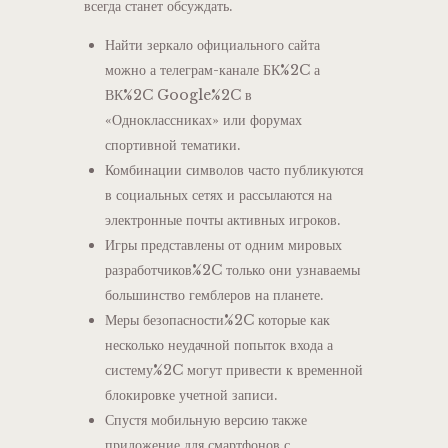
всегда станет обсуждать.
Найти зеркало официального сайта
можно а телеграм-канале БК%2C а
ВК%2C Google%2C в
«Одноклассниках» или форумах
спортивной тематики.
Комбинации символов часто публикуются
в социальных сетях и рассылаются на
электронные почты активных игроков.
Игры представлены от одним мировых
разработчиков%2C только они узнаваемы
большинство гемблеров на планете.
Меры безопасности%2C которые как
несколько неудачной попыток входа а
систему%2C могут привести к временной
блокировке учетной записи.
Спустя мобильную версию также
приложение для смартфонов с