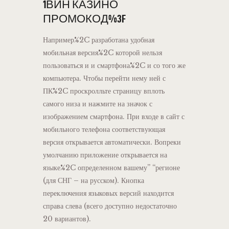
1ВИН КАЗИНО
ПРОМОКОД%3F
Например%2C разработана удобная
мобильная версия%2C которой нельзя
пользоваться и и смартфона%2C и со того же
компьютера. Чтобы перейти нему ней с
ПК%2C проскролльте страницу вплоть
самого низа и нажмите на значок с
изображением смартфона. При входе в сайт с
мобильного телефона соответствующая
версия открывается автоматически. Вопреки
умолчанию приложение открывается на
языке%2C определенном вашему” “регионе
(для СНГ – на русском). Кнопка
переключения языковых версий находится
справа слева (всего доступно недостаточно
20 вариантов).