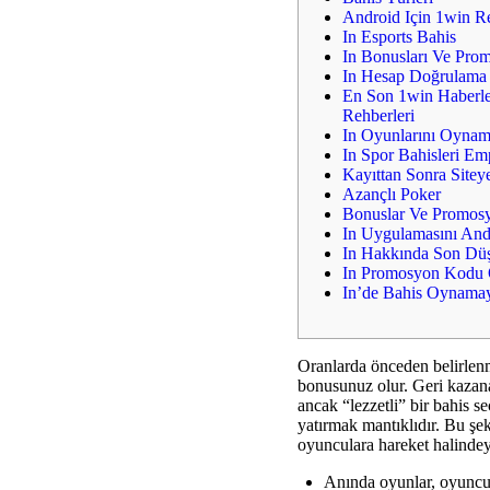
Android Için 1win 
In Esports Bahis
In Bonusları Ve Pro
In Hesap Doğrulama 
En Son 1win Haberler
Rehberleri
In Oyunlarını Oynama
In Spor Bahisleri Em
Kayıttan Sonra Siteye
Azançlı Poker
Bonuslar Ve Promosy
In Uygulamasını Andr
In Hakkında Son Düş
In Promosyon Kodu 
In’de Bahis Oynamay
Oranlarda önceden belirlenmi
bonusunuz olur. Geri kazanab
ancak “lezzetli” bir bahis s
yatırmak mantıklıdır. Bu şek
oyunculara hareket halindeyk
Anında oyunlar, oyuncula