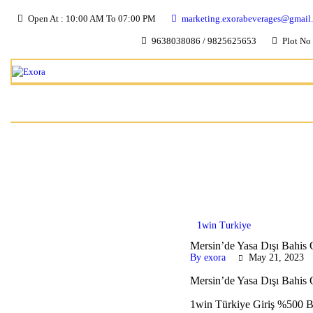
Open At : 10:00 AM To 07:00 PM
marketing.exorabeverages@gmail
9638038086 / 9825625653
Plot No 
1win Turkiye
Mersin’de Yasa Dışı Bahis 
By
exora
May 21, 2023
Mersin’de Yasa Dışı Bahis 
1win Türkiye Giriş %500 B