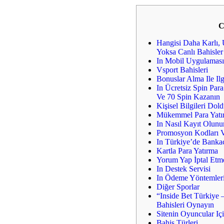
C
Hangisi Daha Karlı, 
Yoksa Canlı Bahisler
In Mobil Uygulaması
Vsport Bahisleri
Bonuslar Alma Ile Ilg
In Ücretsiz Spin Par
Ve 70 Spin Kazanın
Kişisel Bilgileri Dol
Mükemmel Para Yatı
In Nasıl Kayıt Olunu
Promosyon Kodları 
In Türkiye’de Bankac
Kartla Para Yatırma
Yorum Yap İptal Etm
In Destek Servisi
In Ödeme Yöntemler
Diğer Sporlar
“Inside Bet Türkiye 
Bahisleri Oynayın
Sitenin Oyuncular Iç
Bahis Türleri