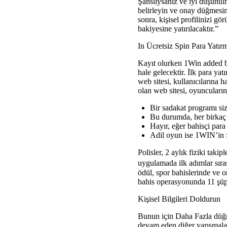
Şanslıysanız ve iyi düşünülm
belirleyin ve onay düğmesine
sonra, kişisel profilinizi 
bakiyesine yatırılacaktır.”
In Ücretsiz Spin Para Yat
Kayıt olurken 1Win added 
hale gelecektir. İlk para y
web sitesi, kullanıcılarına 
olan web sitesi, oyuncuları
Bir sadakat programı siz
Bu durumda, her birkaç a
Hayır, eğer bahisçi par
Adil oyun ise 1WIN’in fa
Polisler, 2 aylık fiziki taki
uygulamada ilk adımlar sıra
ödül, spor bahislerinde ve o
bahis operasyonunda 11 şüph
Kişisel Bilgileri Doldurun
Bunun için Daha Fazla düğme
devam eden diğer yarışmalar