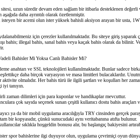
itesi, uzun süredir devam eden sağlam bir itibarla desteklenen değerli
 aşağıda daha ayrıntılı olarak özetlenmiştir.
isteyen bir acemi olun ister yüksek bahisli aksiyon arayan bir usta, 1W
ydalanabilmeniz için çerezler kullanılmaktadır. Bu siteye giriş yaparak 
şı bahis; illegal bahis, sanal bahis veya kaçak bahis olarak da bilinir. Ve
ir.
adeli Bahisler Mi Yoksa Canlı Bahisler Mi?
eleme anahtarı ve SSL teknolojileri kullanılmaktadır. Bunlar sadece bir
fettikçe daha birçok varyasyon ve masa limitleri bulacaklardır. Unut
 aktivite olmalıdır. Her bahis türü ile ilgili şartları ve koşulları her za
i iyi tanıyın.
rli zaman dilimleri için para kuponlar ve handikaplar mevcuttur.
ulara çok sayıda seçenek sunan çeşitli kullanıcı dostu bahis araçları v
ayıcı ya da bir mobil uygulama aracılığıyla TRY cinsinden gerçek paray
tam bir kopyasıdır, çünkü sunucudaki aynı veritabanına atıfta bulunur.
llanıcılar sıklıkla hoşgeldin bonusu alır, bu başlangıç bakiyesini artıra
 ister spor bahislerine ilgi duyuyor olun, uygulama çevrimiçi oyun dünyas