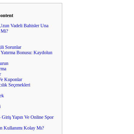
ontent
Uzun Vadeli Bahisler Una
 Mi?
ili Sorunlar
a Yatırma Bonusu: Kaydolun
durun
rma
r
Ve Kuponlar
ılık Seçenekleri
ek
i
– Giriş Yapın Ve Online Spor
in Kullanımı Kolay Mı?